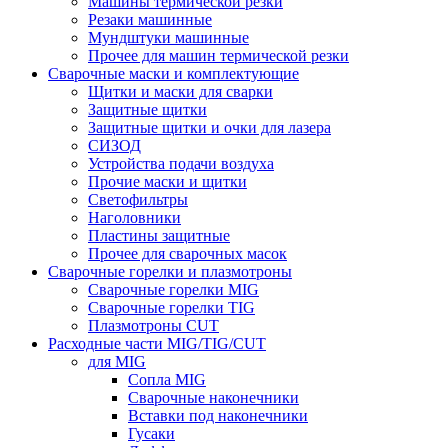
Машины термической резки
Резаки машинные
Мундштуки машинные
Прочее для машин термической резки
Сварочные маски и комплектующие
Щитки и маски для сварки
Защитные щитки
Защитные щитки и очки для лазера
СИЗОД
Устройства подачи воздуха
Прочие маски и щитки
Светофильтры
Наголовники
Пластины защитные
Прочее для сварочных масок
Сварочные горелки и плазмотроны
Сварочные горелки MIG
Сварочные горелки TIG
Плазмотроны CUT
Расходные части MIG/TIG/CUT
для MIG
Сопла MIG
Сварочные наконечники
Вставки под наконечники
Гусаки