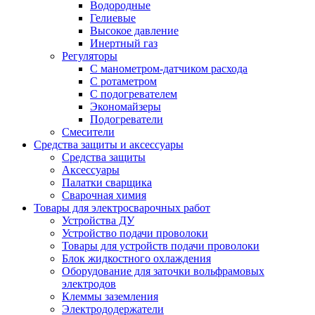
Водородные
Гелиевые
Высокое давление
Инертный газ
Регуляторы
С манометром-датчиком расхода
С ротаметром
С подогревателем
Экономайзеры
Подогреватели
Смесители
Средства защиты и аксессуары
Средства защиты
Аксессуары
Палатки сварщика
Сварочная химия
Товары для электросварочных работ
Устройства ДУ
Устройство подачи проволоки
Товары для устройств подачи проволоки
Блок жидкостного охлаждения
Оборудование для заточки вольфрамовых
электродов
Клеммы заземления
Электрододержатели