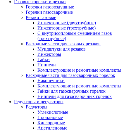
Газовые горелки и резаки
Горелки газовоздушные
Горелки газосварочные
Резаки газовые
Инжекторные (двухтрубные)
Инжекторные (трехтрубные)
С внутрисопловым смешением газов
(трехтрубные)
Расходные части для газовых резаков
Мундштуки для резаков
Инжекторы
Гайки
Ниппели
Комплектующие и ремонтные комплекты
Расходные части для газосварочных горелок
Наконечники
Комплектующие и ремонтные комплекты
Гайки для газосварочных горелок
Ниппели для газосварочных горелок
Редукторы и регуляторы
Редукторы
Углекислотные
Пропановые
Кислородные
Ацетиленовые