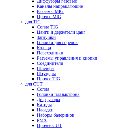
Диффузоры газовые
Каналы направляющие
Разъемы MIG
Прочее MIG
для TIG
Сопла TIG
Цанги и держатели цанг
Заглушки
Головки для горелок
Кольца
Переходники
Разъемы управления и кнопки
Соединители
Шлейфы
Штуцеры
Прочее TIG
для CUT
Сопла
Головки плазмотрона
Диффузоры
Катоды
Насадки
Наборы балеринок
PMX
Прочее CUT