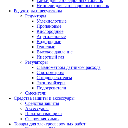
Гайки для газосварочных горелок
Ниппели для газосварочных горелок
Редукторы и регуляторы
Редукторы
Углекислотные
Пропановые
Кислородные
Ацетиленовые
Водородные
Гелиевые
Высокое давление
Инертный газ
Регуляторы
С манометром-датчиком расхода
С ротаметром
С подогревателем
Экономайзеры
Подогреватели
Смесители
Средства защиты и аксессуары
Средства защиты
Аксессуары
Палатки сварщика
Сварочная химия
Товары для электросварочных работ