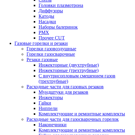
Головки плазмотрона
Диффузоры
Катоды
Насадки
Наборы балеринок
PMX
Прочее CUT
Газовые горелки и резаки
Горелки газовоздушные
Горелки газосварочные
Резаки газовые
Инжекторные (двухтрубные)
Инжекторные (трехтрубные)
С внутрисопловым смешением газов
(трехтрубные)
Расходные части для газовых резаков
Мундштуки для резаков
Инжекторы
Гайки
Ниппели
Комплектующие и ремонтные комплекты
Расходные части для газосварочных горелок
Наконечники
Комплектующие и ремонтные комплекты