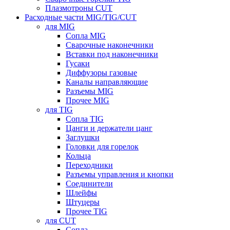
Плазмотроны CUT
Расходные части MIG/TIG/CUT
для MIG
Сопла MIG
Сварочные наконечники
Вставки под наконечники
Гусаки
Диффузоры газовые
Каналы направляющие
Разъемы MIG
Прочее MIG
для TIG
Сопла TIG
Цанги и держатели цанг
Заглушки
Головки для горелок
Кольца
Переходники
Разъемы управления и кнопки
Соединители
Шлейфы
Штуцеры
Прочее TIG
для CUT
Сопла