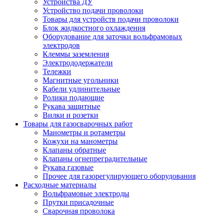
Устройства ДУ
Устройство подачи проволоки
Товары для устройств подачи проволоки
Блок жидкостного охлаждения
Оборудование для заточки вольфрамовых
электродов
Клеммы заземления
Электрододержатели
Тележки
Магнитные угольники
Кабели удлинительные
Ролики подающие
Рукава защитные
Вилки и розетки
Товары для газосварочных работ
Манометры и ротаметры
Кожухи на манометры
Клапаны обратные
Клапаны огнепреградительные
Рукава газовые
Прочее для газорегулирующего оборудования
Расходные материалы
Вольфрамовые электроды
Прутки присадочные
Сварочная проволока