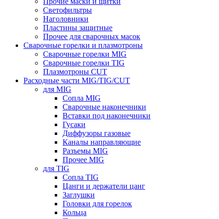
Прочие маски и щитки
Светофильтры
Наголовники
Пластины защитные
Прочее для сварочных масок
Сварочные горелки и плазмотроны
Сварочные горелки MIG
Сварочные горелки TIG
Плазмотроны CUT
Расходные части MIG/TIG/CUT
для MIG
Сопла MIG
Сварочные наконечники
Вставки под наконечники
Гусаки
Диффузоры газовые
Каналы направляющие
Разъемы MIG
Прочее MIG
для TIG
Сопла TIG
Цанги и держатели цанг
Заглушки
Головки для горелок
Кольца