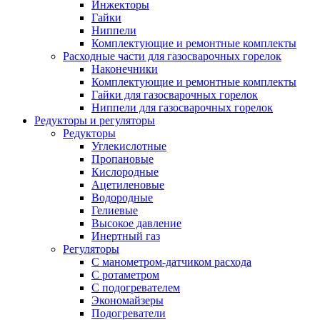
Инжекторы
Гайки
Ниппели
Комплектующие и ремонтные комплекты
Расходные части для газосварочных горелок
Наконечники
Комплектующие и ремонтные комплекты
Гайки для газосварочных горелок
Ниппели для газосварочных горелок
Редукторы и регуляторы
Редукторы
Углекислотные
Пропановые
Кислородные
Ацетиленовые
Водородные
Гелиевые
Высокое давление
Инертный газ
Регуляторы
С манометром-датчиком расхода
С ротаметром
С подогревателем
Экономайзеры
Подогреватели