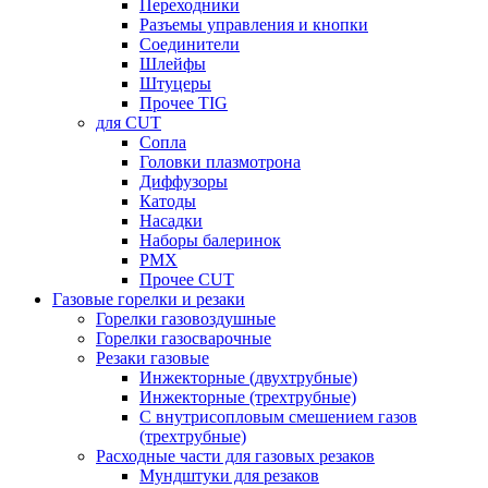
Переходники
Разъемы управления и кнопки
Соединители
Шлейфы
Штуцеры
Прочее TIG
для CUT
Сопла
Головки плазмотрона
Диффузоры
Катоды
Насадки
Наборы балеринок
PMX
Прочее CUT
Газовые горелки и резаки
Горелки газовоздушные
Горелки газосварочные
Резаки газовые
Инжекторные (двухтрубные)
Инжекторные (трехтрубные)
С внутрисопловым смешением газов
(трехтрубные)
Расходные части для газовых резаков
Мундштуки для резаков