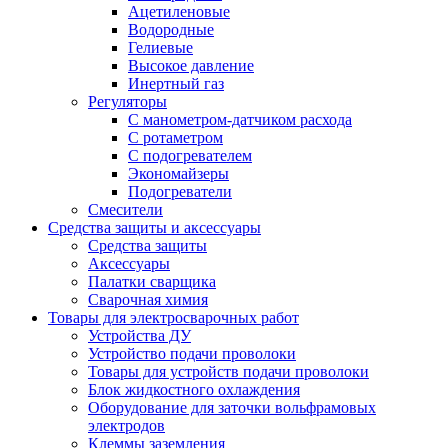
Ацетиленовые
Водородные
Гелиевые
Высокое давление
Инертный газ
Регуляторы
С манометром-датчиком расхода
С ротаметром
С подогревателем
Экономайзеры
Подогреватели
Смесители
Средства защиты и аксессуары
Средства защиты
Аксессуары
Палатки сварщика
Сварочная химия
Товары для электросварочных работ
Устройства ДУ
Устройство подачи проволоки
Товары для устройств подачи проволоки
Блок жидкостного охлаждения
Оборудование для заточки вольфрамовых
электродов
Клеммы заземления