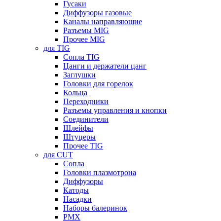
Гусаки
Диффузоры газовые
Каналы направляющие
Разъемы MIG
Прочее MIG
для TIG
Сопла TIG
Цанги и держатели цанг
Заглушки
Головки для горелок
Кольца
Переходники
Разъемы управления и кнопки
Соединители
Шлейфы
Штуцеры
Прочее TIG
для CUT
Сопла
Головки плазмотрона
Диффузоры
Катоды
Насадки
Наборы балеринок
PMX