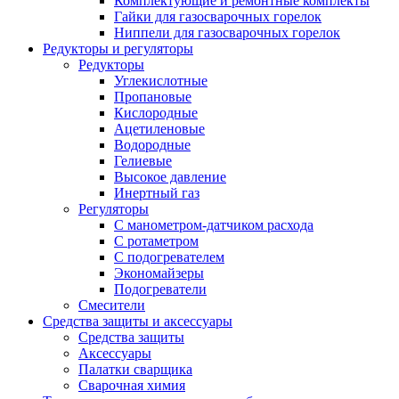
Комплектующие и ремонтные комплекты
Гайки для газосварочных горелок
Ниппели для газосварочных горелок
Редукторы и регуляторы
Редукторы
Углекислотные
Пропановые
Кислородные
Ацетиленовые
Водородные
Гелиевые
Высокое давление
Инертный газ
Регуляторы
С манометром-датчиком расхода
С ротаметром
С подогревателем
Экономайзеры
Подогреватели
Смесители
Средства защиты и аксессуары
Средства защиты
Аксессуары
Палатки сварщика
Сварочная химия