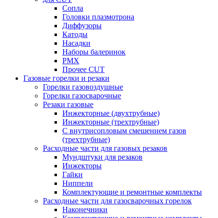
Сопла
Головки плазмотрона
Диффузоры
Катоды
Насадки
Наборы балеринок
PMX
Прочее CUT
Газовые горелки и резаки
Горелки газовоздушные
Горелки газосварочные
Резаки газовые
Инжекторные (двухтрубные)
Инжекторные (трехтрубные)
С внутрисопловым смешением газов
(трехтрубные)
Расходные части для газовых резаков
Мундштуки для резаков
Инжекторы
Гайки
Ниппели
Комплектующие и ремонтные комплекты
Расходные части для газосварочных горелок
Наконечники