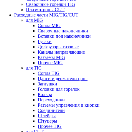
Сварочные горелки TIG
Плазмотроны CUT
Расходные части MIG/TIG/CUT
для MIG
Сопла MIG
Сварочные наконечники
Вставки под наконечники
Гусаки
Диффузоры газовые
Каналы направляющие
Разъемы MIG
Прочее MIG
для TIG
Сопла TIG
Цанги и держатели цанг
Заглушки
Головки для горелок
Кольца
Переходники
Разъемы управления и кнопки
Соединители
Шлейфы
Штуцеры
Прочее TIG
для CUT