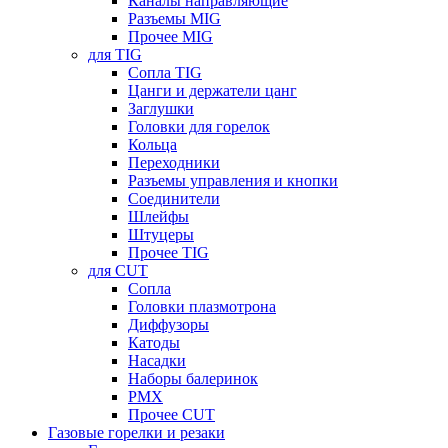
Каналы направляющие
Разъемы MIG
Прочее MIG
для TIG
Сопла TIG
Цанги и держатели цанг
Заглушки
Головки для горелок
Кольца
Переходники
Разъемы управления и кнопки
Соединители
Шлейфы
Штуцеры
Прочее TIG
для CUT
Сопла
Головки плазмотрона
Диффузоры
Катоды
Насадки
Наборы балеринок
PMX
Прочее CUT
Газовые горелки и резаки