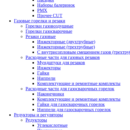
Наборы балеринок
PMX
Прочее CUT
Газовые горелки и резаки
Горелки газовоздушные
Горелки газосварочные
Резаки газовые
Инжекторные (двухтрубные)
Инжекторные (трехтрубные)
С внутрисопловым смешением газов (трехтру
Расходные части для газовых резаков
Мундштуки для резаков
Инжекторы
Гайки
Ниппели
Комплектующие и ремонтные комплекты
Расходные части для газосварочных горелок
Наконечники
Комплектующие и ремонтные комплекты
Гайки для газосварочных горелок
Ниппели для газосварочных горелок
Редукторы и регуляторы
Редукторы
Углекислотные