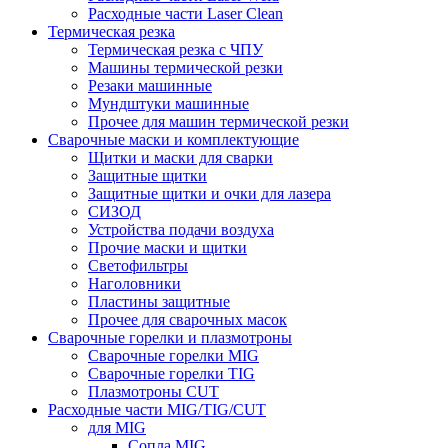
Расходные части Laser Clean
Термическая резка
Термическая резка с ЧПУ
Машины термической резки
Резаки машинные
Мундштуки машинные
Прочее для машин термической резки
Сварочные маски и комплектующие
Щитки и маски для сварки
Защитные щитки
Защитные щитки и очки для лазера
СИЗОД
Устройства подачи воздуха
Прочие маски и щитки
Светофильтры
Наголовники
Пластины защитные
Прочее для сварочных масок
Сварочные горелки и плазмотроны
Сварочные горелки MIG
Сварочные горелки TIG
Плазмотроны CUT
Расходные части MIG/TIG/CUT
для MIG
Сопла MIG