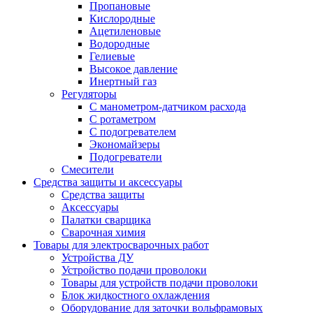
Пропановые
Кислородные
Ацетиленовые
Водородные
Гелиевые
Высокое давление
Инертный газ
Регуляторы
С манометром-датчиком расхода
С ротаметром
С подогревателем
Экономайзеры
Подогреватели
Смесители
Средства защиты и аксессуары
Средства защиты
Аксессуары
Палатки сварщика
Сварочная химия
Товары для электросварочных работ
Устройства ДУ
Устройство подачи проволоки
Товары для устройств подачи проволоки
Блок жидкостного охлаждения
Оборудование для заточки вольфрамовых