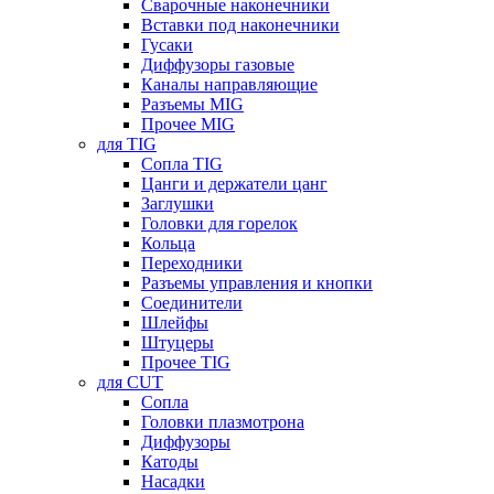
Сварочные наконечники
Вставки под наконечники
Гусаки
Диффузоры газовые
Каналы направляющие
Разъемы MIG
Прочее MIG
для TIG
Сопла TIG
Цанги и держатели цанг
Заглушки
Головки для горелок
Кольца
Переходники
Разъемы управления и кнопки
Соединители
Шлейфы
Штуцеры
Прочее TIG
для CUT
Сопла
Головки плазмотрона
Диффузоры
Катоды
Насадки