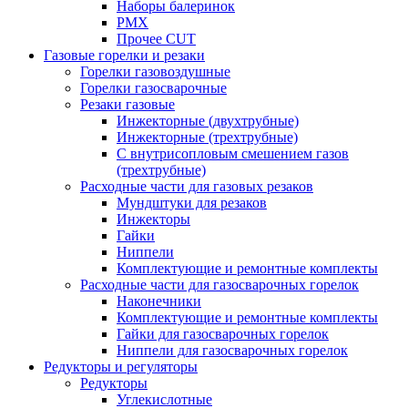
Наборы балеринок
PMX
Прочее CUT
Газовые горелки и резаки
Горелки газовоздушные
Горелки газосварочные
Резаки газовые
Инжекторные (двухтрубные)
Инжекторные (трехтрубные)
С внутрисопловым смешением газов
(трехтрубные)
Расходные части для газовых резаков
Мундштуки для резаков
Инжекторы
Гайки
Ниппели
Комплектующие и ремонтные комплекты
Расходные части для газосварочных горелок
Наконечники
Комплектующие и ремонтные комплекты
Гайки для газосварочных горелок
Ниппели для газосварочных горелок
Редукторы и регуляторы
Редукторы
Углекислотные