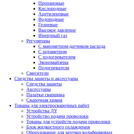
Пропановые
Кислородные
Ацетиленовые
Водородные
Гелиевые
Высокое давление
Инертный газ
Регуляторы
С манометром-датчиком расхода
С ротаметром
С подогревателем
Экономайзеры
Подогреватели
Смесители
Средства защиты и аксессуары
Средства защиты
Аксессуары
Палатки сварщика
Сварочная химия
Товары для электросварочных работ
Устройства ДУ
Устройство подачи проволоки
Товары для устройств подачи проволоки
Блок жидкостного охлаждения
Оборудование для заточки вольфрамовых