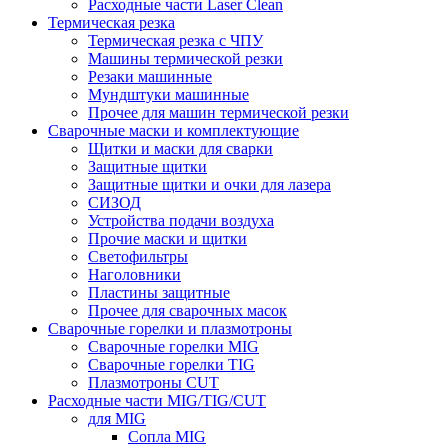
Расходные части Laser Clean
Термическая резка
Термическая резка с ЧПУ
Машины термической резки
Резаки машинные
Мундштуки машинные
Прочее для машин термической резки
Сварочные маски и комплектующие
Щитки и маски для сварки
Защитные щитки
Защитные щитки и очки для лазера
СИЗОД
Устройства подачи воздуха
Прочие маски и щитки
Светофильтры
Наголовники
Пластины защитные
Прочее для сварочных масок
Сварочные горелки и плазмотроны
Сварочные горелки MIG
Сварочные горелки TIG
Плазмотроны CUT
Расходные части MIG/TIG/CUT
для MIG
Сопла MIG