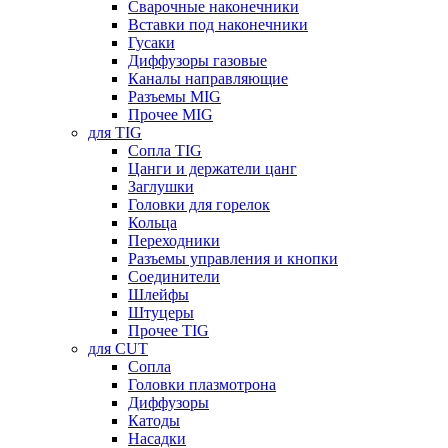
Сварочные наконечники
Вставки под наконечники
Гусаки
Диффузоры газовые
Каналы направляющие
Разъемы MIG
Прочее MIG
для TIG
Сопла TIG
Цанги и держатели цанг
Заглушки
Головки для горелок
Кольца
Переходники
Разъемы управления и кнопки
Соединители
Шлейфы
Штуцеры
Прочее TIG
для CUT
Сопла
Головки плазмотрона
Диффузоры
Катоды
Насадки