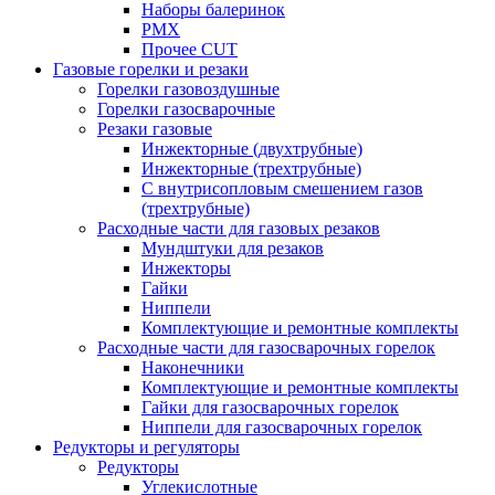
Наборы балеринок
PMX
Прочее CUT
Газовые горелки и резаки
Горелки газовоздушные
Горелки газосварочные
Резаки газовые
Инжекторные (двухтрубные)
Инжекторные (трехтрубные)
С внутрисопловым смешением газов
(трехтрубные)
Расходные части для газовых резаков
Мундштуки для резаков
Инжекторы
Гайки
Ниппели
Комплектующие и ремонтные комплекты
Расходные части для газосварочных горелок
Наконечники
Комплектующие и ремонтные комплекты
Гайки для газосварочных горелок
Ниппели для газосварочных горелок
Редукторы и регуляторы
Редукторы
Углекислотные