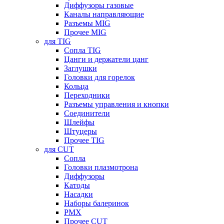
Диффузоры газовые
Каналы направляющие
Разъемы MIG
Прочее MIG
для TIG
Сопла TIG
Цанги и держатели цанг
Заглушки
Головки для горелок
Кольца
Переходники
Разъемы управления и кнопки
Соединители
Шлейфы
Штуцеры
Прочее TIG
для CUT
Сопла
Головки плазмотрона
Диффузоры
Катоды
Насадки
Наборы балеринок
PMX
Прочее CUT