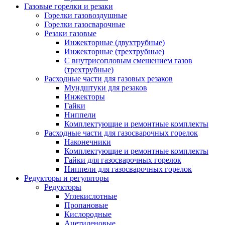
Газовые горелки и резаки
Горелки газовоздушные
Горелки газосварочные
Резаки газовые
Инжекторные (двухтрубные)
Инжекторные (трехтрубные)
С внутрисопловым смешением газов
(трехтрубные)
Расходные части для газовых резаков
Мундштуки для резаков
Инжекторы
Гайки
Ниппели
Комплектующие и ремонтные комплекты
Расходные части для газосварочных горелок
Наконечники
Комплектующие и ремонтные комплекты
Гайки для газосварочных горелок
Ниппели для газосварочных горелок
Редукторы и регуляторы
Редукторы
Углекислотные
Пропановые
Кислородные
Ацетиленовые