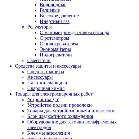
Водородные
Гелиевые
Высокое давление
Инертный газ
Регуляторы
С манометром-датчиком расхода
С ротаметром
С подогревателем
Экономайзеры
Подогреватели
Смесители
Средства защиты и аксессуары
Средства защиты
Аксессуары
Палатки сварщика
Сварочная химия
Товары для электросварочных работ
Устройства ДУ
Устройство подачи проволоки
Товары для устройств подачи проволоки
Блок жидкостного охлаждения
Оборудование для заточки вольфрамовых
электродов
Клеммы заземления
Электрододержатели