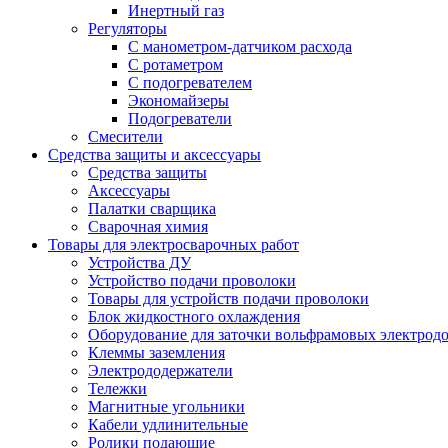
Инертный газ
Регуляторы
С манометром-датчиком расхода
С ротаметром
С подогревателем
Экономайзеры
Подогреватели
Смесители
Средства защиты и аксессуары
Средства защиты
Аксессуары
Палатки сварщика
Сварочная химия
Товары для электросварочных работ
Устройства ДУ
Устройство подачи проволоки
Товары для устройств подачи проволоки
Блок жидкостного охлаждения
Оборудование для заточки вольфрамовых электрод
Клеммы заземления
Электрододержатели
Тележки
Магнитные угольники
Кабели удлинительные
Ролики подающие