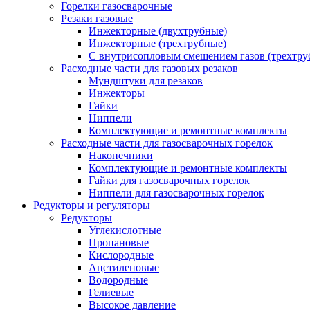
Горелки газосварочные
Резаки газовые
Инжекторные (двухтрубные)
Инжекторные (трехтрубные)
С внутрисопловым смешением газов (трехтру
Расходные части для газовых резаков
Мундштуки для резаков
Инжекторы
Гайки
Ниппели
Комплектующие и ремонтные комплекты
Расходные части для газосварочных горелок
Наконечники
Комплектующие и ремонтные комплекты
Гайки для газосварочных горелок
Ниппели для газосварочных горелок
Редукторы и регуляторы
Редукторы
Углекислотные
Пропановые
Кислородные
Ацетиленовые
Водородные
Гелиевые
Высокое давление