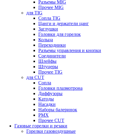
Разъемы MIG
Прочее MIG
для TIG
Сопла TIG
Цанги и держатели цанг
Заглушки
Головки для горелок
Кольца
Переходники
Разъемы управления и кнопки
Соединители
Шлейфы
Штуцеры
Прочее TIG
для CUT
Сопла
Головки плазмотрона
Диффузоры
Катоды
Насадки
Наборы балеринок
PMX
Прочее CUT
Газовые горелки и резаки
Горелки газовоздушные