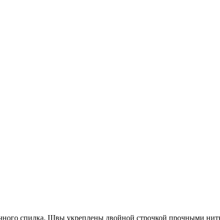
ечного спилка. Швы укреплены двойной строчкой прочными нитк