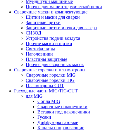
Мундштуки машинные
Прочее для машин термической резки
Сварочные маски и комплектующие
Щитки и маски для сварки
Защитные щитки
Защитные щитки и очки для лазера
СИЗОД
Устройства подачи воздуха
Прочие маски и щитки
Светофильтры
Наголовники
Пластины защитные
Прочее для сварочных масок
Сварочные горелки и плазмотроны
Сварочные горелки MIG
Сварочные горелки TIG
Плазмотроны CUT
Расходные части MIG/TIG/CUT
для MIG
Сопла MIG
Сварочные наконечники
Вставки под наконечники
Гусаки
Диффузоры газовые
Каналы направляющие