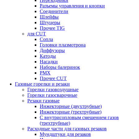
Переходники
Разъемы управления и кнопки
Соединители
Шлейфы
Штуцеры
Прочее TIG
для CUT
Сопла
Головки плазмотрона
Диффузоры
Катоды
Насадки
Наборы балеринок
PMX
Прочее CUT
Газовые горелки и резаки
Горелки газовоздушные
Горелки газосварочные
Резаки газовые
Инжекторные (двухтрубные)
Инжекторные (трехтрубные)
С внутрисопловым смешением газов
(трехтрубные)
Расходные части для газовых резаков
Мундштуки для резаков