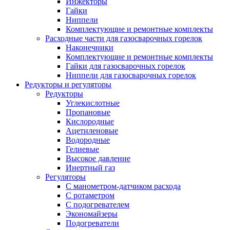
Инжекторы
Гайки
Ниппели
Комплектующие и ремонтные комплекты
Расходные части для газосварочных горелок
Наконечники
Комплектующие и ремонтные комплекты
Гайки для газосварочных горелок
Ниппели для газосварочных горелок
Редукторы и регуляторы
Редукторы
Углекислотные
Пропановые
Кислородные
Ацетиленовые
Водородные
Гелиевые
Высокое давление
Инертный газ
Регуляторы
С манометром-датчиком расхода
С ротаметром
С подогревателем
Экономайзеры
Подогреватели