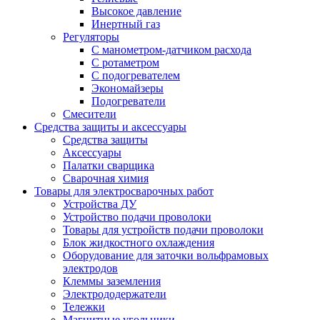
Высокое давление
Инертный газ
Регуляторы
С манометром-датчиком расхода
С ротаметром
С подогревателем
Экономайзеры
Подогреватели
Смесители
Средства защиты и аксессуары
Средства защиты
Аксессуары
Палатки сварщика
Сварочная химия
Товары для электросварочных работ
Устройства ДУ
Устройство подачи проволоки
Товары для устройств подачи проволоки
Блок жидкостного охлаждения
Оборудование для заточки вольфрамовых
электродов
Клеммы заземления
Электрододержатели
Тележки
Магнитные угольники