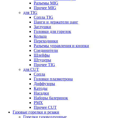
Разъемы MIG
Прочее MIG
для TIG
Сопла TIG
Цанги и держатели цанг
Заглушки
Головки для горелок
Кольца
Переходники
Разъемы управления и кнопки
Соединители
Шлейфы
Штуцеры
Прочее TIG
для CUT
Сопла
Головки плазмотрона
Диффузоры
Катоды
Насадки
Наборы балеринок
PMX
Прочее CUT
Газовые горелки и резаки
Горелки газовоздушные