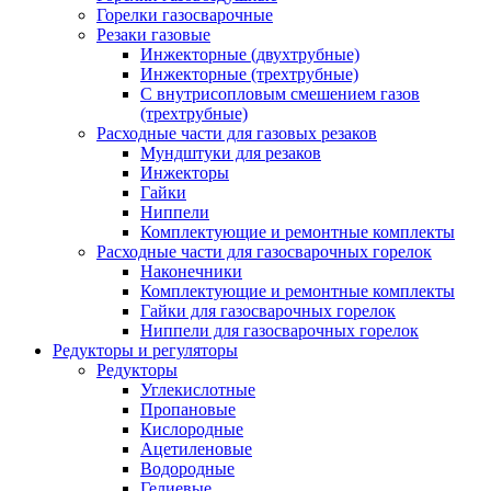
Горелки газосварочные
Резаки газовые
Инжекторные (двухтрубные)
Инжекторные (трехтрубные)
С внутрисопловым смешением газов
(трехтрубные)
Расходные части для газовых резаков
Мундштуки для резаков
Инжекторы
Гайки
Ниппели
Комплектующие и ремонтные комплекты
Расходные части для газосварочных горелок
Наконечники
Комплектующие и ремонтные комплекты
Гайки для газосварочных горелок
Ниппели для газосварочных горелок
Редукторы и регуляторы
Редукторы
Углекислотные
Пропановые
Кислородные
Ацетиленовые
Водородные
Гелиевые