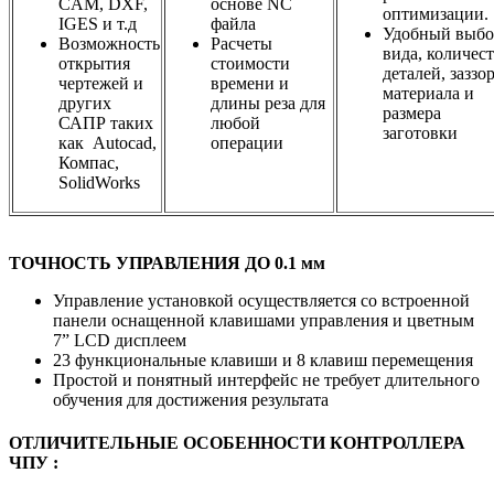
CAM, DXF,
основе NC
оптимизации.
IGES и т.д
файла
Удобный выбо
Возможность
Расчеты
вида, количес
открытия
стоимости
деталей, заззор
чертежей и
времени и
материала и
других
длины реза для
размера
САПР таких
любой
заготовки
как Autocad,
операции
Компас,
SolidWorks
ТОЧНОСТЬ УПРАВЛЕНИЯ ДО 0.1 мм
Управление установкой осуществляется со встроенной
панели оснащенной клавишами управления и цветным
7” LCD дисплеем
23 функциональные клавиши и 8 клавиш перемещения
Простой и понятный интерфейс не требует длительного
обучения для достижения результата
ОТЛИЧИТЕЛЬНЫЕ ОСОБЕННОСТИ КОНТРОЛЛЕРА
ЧПУ :