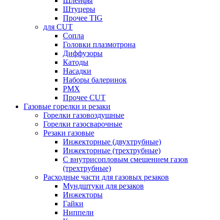
Шлейфы
Штуцеры
Прочее TIG
для CUT
Сопла
Головки плазмотрона
Диффузоры
Катоды
Насадки
Наборы балеринок
PMX
Прочее CUT
Газовые горелки и резаки
Горелки газовоздушные
Горелки газосварочные
Резаки газовые
Инжекторные (двухтрубные)
Инжекторные (трехтрубные)
С внутрисопловым смешением газов
(трехтрубные)
Расходные части для газовых резаков
Мундштуки для резаков
Инжекторы
Гайки
Ниппели