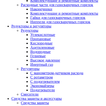
Комплектующие и ремонтные комплекты
Расходные части для газосварочных горелок
Наконечники
Комплектующие и ремонтные комплекты
Гайки для газосварочных горелок
Ниппели для газосварочных горелок
Редукторы и регуляторы
Редукторы
Углекислотные
Пропановые
Кислородные
Ацетиленовые
Водородные
Гелиевые
Высокое давление
Инертный газ
Регуляторы
С манометром-датчиком расхода
С ротаметром
С подогревателем
Экономайзеры
Подогреватели
Смесители
Средства защиты и аксессуары
Средства защиты