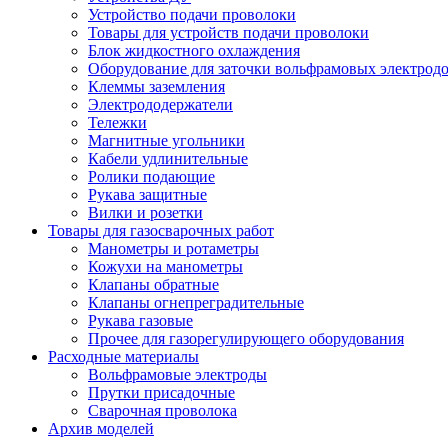
Устройство подачи проволоки
Товары для устройств подачи проволоки
Блок жидкостного охлаждения
Оборудование для заточки вольфрамовых электрод
Клеммы заземления
Электрододержатели
Тележки
Магнитные угольники
Кабели удлинительные
Ролики подающие
Рукава защитные
Вилки и розетки
Товары для газосварочных работ
Манометры и ротаметры
Кожухи на манометры
Клапаны обратные
Клапаны огнепреградительные
Рукава газовые
Прочее для газорегулирующего оборудования
Расходные материалы
Вольфрамовые электроды
Прутки присадочные
Сварочная проволока
Архив моделей