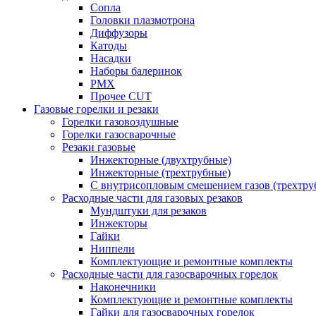
Сопла
Головки плазмотрона
Диффузоры
Катоды
Насадки
Наборы балеринок
PMX
Прочее CUT
Газовые горелки и резаки
Горелки газовоздушные
Горелки газосварочные
Резаки газовые
Инжекторные (двухтрубные)
Инжекторные (трехтрубные)
С внутрисопловым смешением газов (трехтру
Расходные части для газовых резаков
Мундштуки для резаков
Инжекторы
Гайки
Ниппели
Комплектующие и ремонтные комплекты
Расходные части для газосварочных горелок
Наконечники
Комплектующие и ремонтные комплекты
Гайки для газосварочных горелок