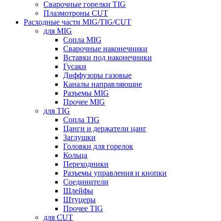
Сварочные горелки TIG
Плазмотроны CUT
Расходные части MIG/TIG/CUT
для MIG
Сопла MIG
Сварочные наконечники
Вставки под наконечники
Гусаки
Диффузоры газовые
Каналы направляющие
Разъемы MIG
Прочее MIG
для TIG
Сопла TIG
Цанги и держатели цанг
Заглушки
Головки для горелок
Кольца
Переходники
Разъемы управления и кнопки
Соединители
Шлейфы
Штуцеры
Прочее TIG
для CUT