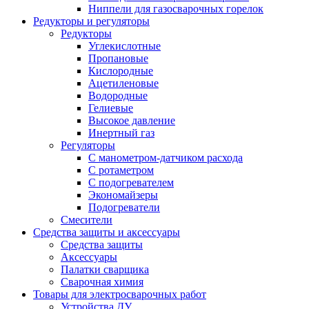
Ниппели для газосварочных горелок
Редукторы и регуляторы
Редукторы
Углекислотные
Пропановые
Кислородные
Ацетиленовые
Водородные
Гелиевые
Высокое давление
Инертный газ
Регуляторы
С манометром-датчиком расхода
С ротаметром
С подогревателем
Экономайзеры
Подогреватели
Смесители
Средства защиты и аксессуары
Средства защиты
Аксессуары
Палатки сварщика
Сварочная химия
Товары для электросварочных работ
Устройства ДУ