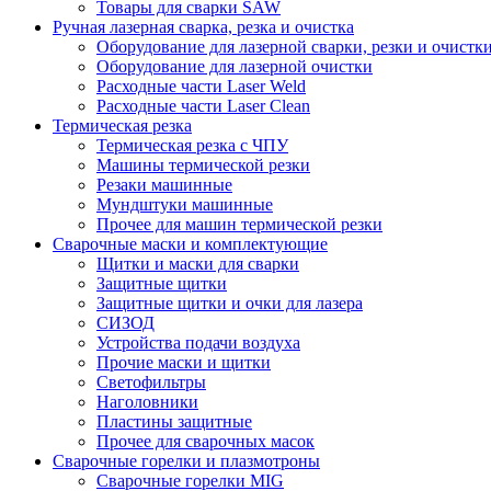
Товары для сварки SAW
Ручная лазерная сварка, резка и очистка
Оборудование для лазерной сварки, резки и очистк
Оборудование для лазерной очистки
Расходные части Laser Weld
Расходные части Laser Clean
Термическая резка
Термическая резка с ЧПУ
Машины термической резки
Резаки машинные
Мундштуки машинные
Прочее для машин термической резки
Сварочные маски и комплектующие
Щитки и маски для сварки
Защитные щитки
Защитные щитки и очки для лазера
СИЗОД
Устройства подачи воздуха
Прочие маски и щитки
Светофильтры
Наголовники
Пластины защитные
Прочее для сварочных масок
Сварочные горелки и плазмотроны
Сварочные горелки MIG