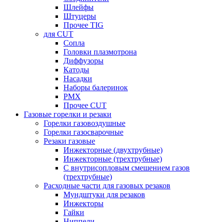
Шлейфы
Штуцеры
Прочее TIG
для CUT
Сопла
Головки плазмотрона
Диффузоры
Катоды
Насадки
Наборы балеринок
PMX
Прочее CUT
Газовые горелки и резаки
Горелки газовоздушные
Горелки газосварочные
Резаки газовые
Инжекторные (двухтрубные)
Инжекторные (трехтрубные)
С внутрисопловым смешением газов
(трехтрубные)
Расходные части для газовых резаков
Мундштуки для резаков
Инжекторы
Гайки
Ниппели