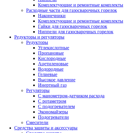
Комплектующие и ремонтные комплекты
Расходные части для газосварочных горелок
Наконечники
Комплектующие и ремонтные комплекты
Гайки для газосварочных горелок
Ниппели для газосварочных горелок
Редукторы и регуляторы
Редукторы
Углекислотные
Пропановые
Кислородные
Ацетиленовые
Водородные
Гелиевые
Высокое давление
Инертный газ
Регуляторы
С манометром-датчиком расхода
С ротаметром
С подогревателем
Экономайзеры
Подогреватели
Смесители
Средства защиты и аксессуары