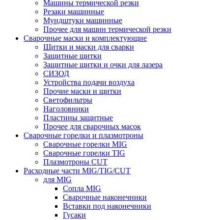
Машины термической резки
Резаки машинные
Мундштуки машинные
Прочее для машин термической резки
Сварочные маски и комплектующие
Щитки и маски для сварки
Защитные щитки
Защитные щитки и очки для лазера
СИЗОД
Устройства подачи воздуха
Прочие маски и щитки
Светофильтры
Наголовники
Пластины защитные
Прочее для сварочных масок
Сварочные горелки и плазмотроны
Сварочные горелки MIG
Сварочные горелки TIG
Плазмотроны CUT
Расходные части MIG/TIG/CUT
для MIG
Сопла MIG
Сварочные наконечники
Вставки под наконечники
Гусаки