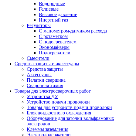
Водородные
Гелиевые
Высокое давление
Инертный газ
Регуляторы
С манометром-датчиком расхода
С ротаметром
С подогревателем
Экономайзеры
Подогреватели
Смесители
Средства защиты и аксессуары
Средства защиты
Аксессуары
Палатки сварщика
Сварочная химия
Товары для электросварочных работ
Устройства ДУ
Устройство подачи проволоки
Товары для устройств подачи проволоки
Блок жидкостного охлаждения
Оборудование для заточки вольфрамовых
электродов
Клеммы заземления
Электрододержатели