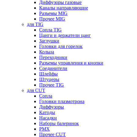
Диффузоры газовые
Каналы направляющие
Разъемы MIG
Прочее MIG
для TIG
Сопла TIG
Цанги и держатели цанг
Заглушки
Головки для горелок
Кольца
Переходники
Разъемы управления и кнопки
Соединители
Шлейфы
Штуцеры
Прочее TIG
для CUT
Сопла
Головки плазмотрона
Диффузоры
Катоды
Насадки
Наборы балеринок
PMX
Прочее CUT