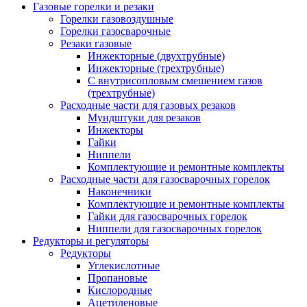
Газовые горелки и резаки
Горелки газовоздушные
Горелки газосварочные
Резаки газовые
Инжекторные (двухтрубные)
Инжекторные (трехтрубные)
С внутрисопловым смешением газов
(трехтрубные)
Расходные части для газовых резаков
Мундштуки для резаков
Инжекторы
Гайки
Ниппели
Комплектующие и ремонтные комплекты
Расходные части для газосварочных горелок
Наконечники
Комплектующие и ремонтные комплекты
Гайки для газосварочных горелок
Ниппели для газосварочных горелок
Редукторы и регуляторы
Редукторы
Углекислотные
Пропановые
Кислородные
Ацетиленовые