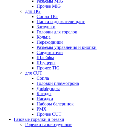
Разъемы MIG
Прочее MIG
для TIG
Сопла TIG
Цанги и держатели цанг
Заглушки
Головки для горелок
Кольца
Переходники
Разъемы управления и кнопки
Соединители
Шлейфы
Штуцеры
Прочее TIG
для CUT
Сопла
Головки плазмотрона
Диффузоры
Катоды
Насадки
Наборы балеринок
PMX
Прочее CUT
Газовые горелки и резаки
Горелки газовоздушные