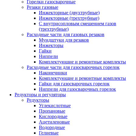
Горелки газосварочные
Резаки газовые
Инжекторные (двухтрубные)
Инжекторные (трехтрубные)
С внутрисопловым смешением газов
(трехтрубные)
Расходные части для газовых резаков
Мундштуки для резаков
Инжекторы
Гайки
Ниппели
Комплектующие и ремонтные комплекты
Расходные части для газосварочных горелок
Наконечники
Комплектующие и ремонтные комплекты
Гайки для газосварочных горелок
Ниппели для газосварочных горелок
Редукторы и регуляторы
Редукторы
Углекислотные
Пропановые
Кислородные
Ацетиленовые
Водородные
Гелиевые