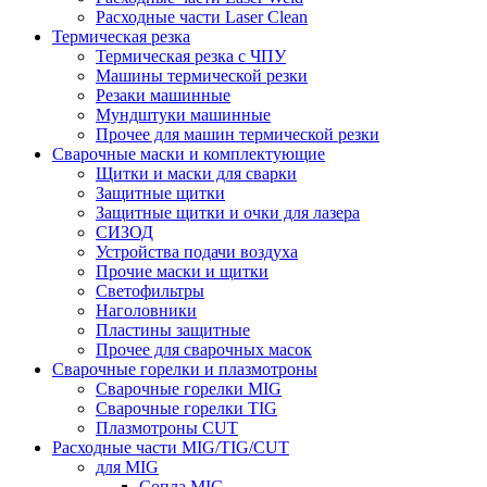
Расходные части Laser Clean
Термическая резка
Термическая резка с ЧПУ
Машины термической резки
Резаки машинные
Мундштуки машинные
Прочее для машин термической резки
Сварочные маски и комплектующие
Щитки и маски для сварки
Защитные щитки
Защитные щитки и очки для лазера
СИЗОД
Устройства подачи воздуха
Прочие маски и щитки
Светофильтры
Наголовники
Пластины защитные
Прочее для сварочных масок
Сварочные горелки и плазмотроны
Сварочные горелки MIG
Сварочные горелки TIG
Плазмотроны CUT
Расходные части MIG/TIG/CUT
для MIG
Сопла MIG