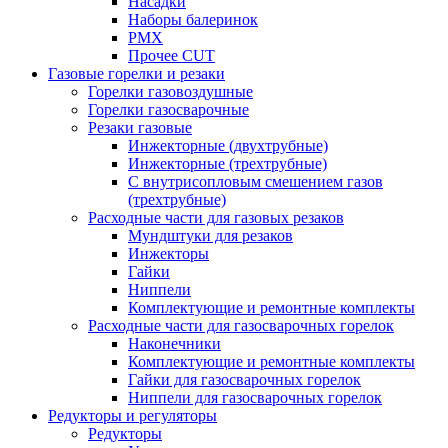
Насадки
Наборы балеринок
PMX
Прочее CUT
Газовые горелки и резаки
Горелки газовоздушные
Горелки газосварочные
Резаки газовые
Инжекторные (двухтрубные)
Инжекторные (трехтрубные)
С внутрисопловым смешением газов
(трехтрубные)
Расходные части для газовых резаков
Мундштуки для резаков
Инжекторы
Гайки
Ниппели
Комплектующие и ремонтные комплекты
Расходные части для газосварочных горелок
Наконечники
Комплектующие и ремонтные комплекты
Гайки для газосварочных горелок
Ниппели для газосварочных горелок
Редукторы и регуляторы
Редукторы