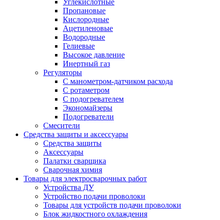
Углекислотные
Пропановые
Кислородные
Ацетиленовые
Водородные
Гелиевые
Высокое давление
Инертный газ
Регуляторы
С манометром-датчиком расхода
С ротаметром
С подогревателем
Экономайзеры
Подогреватели
Смесители
Средства защиты и аксессуары
Средства защиты
Аксессуары
Палатки сварщика
Сварочная химия
Товары для электросварочных работ
Устройства ДУ
Устройство подачи проволоки
Товары для устройств подачи проволоки
Блок жидкостного охлаждения