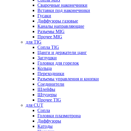
Сварочные наконечники
Вставки под наконечники
Гусаки
Диффузоры газовые
Каналы направляющие
Разъемы MIG
Прочее MIG
для TIG
Сопла TIG
Цанги и держатели цанг
Заглушки
Головки для горелок
Кольца
Переходники
Разъемы управления и кнопки
Соединители
Шлейфы
Штуцеры
Прочее TIG
для CUT
Сопла
Головки плазмотрона
Диффузоры
Катоды