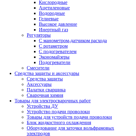
Кислородные
Ацетиленовые
Водородные
Гелиевые
Высокое давление
Инертный газ
Регуляторы
С манометром-датчиком расхода
С ротаметром
С подогревателем
Экономайзеры
Подогреватели
Смесители
Средства защиты и аксессуары
Средства защиты
Аксессуары
Палатки сварщика
Сварочная химия
Товары для электросварочных работ
Устройства ДУ
Устройство подачи проволоки
Товары для устройств подачи проволоки
Блок жидкостного охлаждения
Оборудование для заточки вольфрамовых
электродов