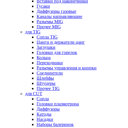
Вставки под наконечники
Гусаки
Диффузоры газовые
Каналы направляющие
Разъемы MIG
Прочее MIG
для TIG
Сопла TIG
Цанги и держатели цанг
Заглушки
Головки для горелок
Кольца
Переходники
Разъемы управления и кнопки
Соединители
Шлейфы
Штуцеры
Прочее TIG
для CUT
Сопла
Головки плазмотрона
Диффузоры
Катоды
Насадки
Наборы балеринок