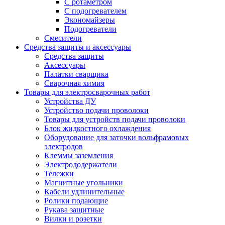
С ротаметром
С подогревателем
Экономайзеры
Подогреватели
Смесители
Средства защиты и аксессуары
Средства защиты
Аксессуары
Палатки сварщика
Сварочная химия
Товары для электросварочных работ
Устройства ДУ
Устройство подачи проволоки
Товары для устройств подачи проволоки
Блок жидкостного охлаждения
Оборудование для заточки вольфрамовых
электродов
Клеммы заземления
Электрододержатели
Тележки
Магнитные угольники
Кабели удлинительные
Ролики подающие
Рукава защитные
Вилки и розетки