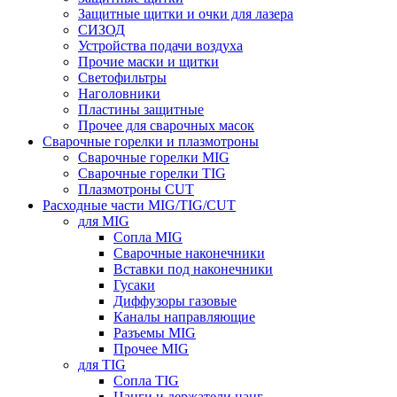
Защитные щитки и очки для лазера
СИЗОД
Устройства подачи воздуха
Прочие маски и щитки
Светофильтры
Наголовники
Пластины защитные
Прочее для сварочных масок
Сварочные горелки и плазмотроны
Сварочные горелки MIG
Сварочные горелки TIG
Плазмотроны CUT
Расходные части MIG/TIG/CUT
для MIG
Сопла MIG
Сварочные наконечники
Вставки под наконечники
Гусаки
Диффузоры газовые
Каналы направляющие
Разъемы MIG
Прочее MIG
для TIG
Сопла TIG
Цанги и держатели цанг