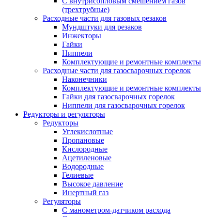
С внутрисопловым смешением газов
(трехтрубные)
Расходные части для газовых резаков
Мундштуки для резаков
Инжекторы
Гайки
Ниппели
Комплектующие и ремонтные комплекты
Расходные части для газосварочных горелок
Наконечники
Комплектующие и ремонтные комплекты
Гайки для газосварочных горелок
Ниппели для газосварочных горелок
Редукторы и регуляторы
Редукторы
Углекислотные
Пропановые
Кислородные
Ацетиленовые
Водородные
Гелиевые
Высокое давление
Инертный газ
Регуляторы
С манометром-датчиком расхода