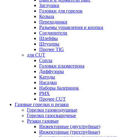
Заглушки
Головки для горелок
Кольца
Переходники
Разъемы управления и кнопки
Соединители
Шлейфы
Штуцеры
Прочее TIG
для CUT
Сопла
Головки плазмотрона
Диффузоры
Катоды
Насадки
Наборы балеринок
PMX
Прочее CUT
Газовые горелки и резаки
Горелки газовоздушные
Горелки газосварочные
Резаки газовые
Инжекторные (двухтрубные)
Инжекторные (трехтрубные)