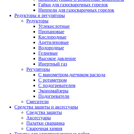
Гайки для газосварочных горелок
Ниппели для газосварочных горелок
Редукторы и регуляторы
Редукторы
Углекислотные
Пропановые
Кислородные
Ацетиленовые
Водородные
Гелиевые
Высокое давление
Инертный газ
Регуляторы
С манометром-датчиком расхода
С ротаметром
С подогревателем
Экономайзеры
Подогреватели
Смесители
Средства защиты и аксессуары
Средства защиты
Аксессуары
Палатки сварщика
Сварочная химия
Товары для электросварочных работ