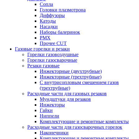
Сопла
Головки плазмотрона
Диффузоры
Катоды
Насадки
Наборы балеринок
PMX
Прочее CUT
Газовые горелки и резаки
Горелки газовоздушные
Горелки газосварочные
Резаки газовые
Инжекторные (двухтрубные)
Инжекторные (трехтрубные)
С внутрисопловым смешением газов
(трехтрубные)
Расходные части для газовых резаков
Мундштуки для резаков
Инжекторы
Гайки
Ниппели
Комплектующие и ремонтные комплекты
Расходные части для газосварочных горелок
Наконечники
Комплектующие и ремонтные комплекты