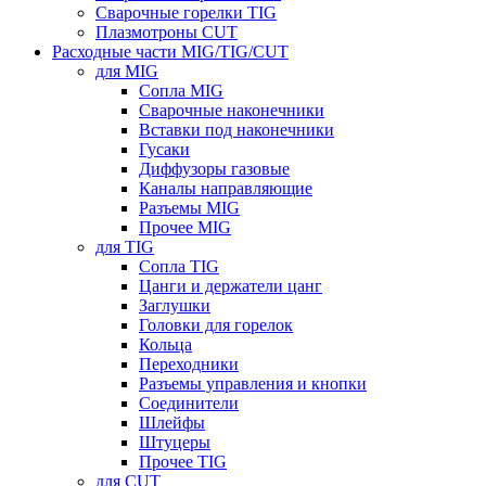
Сварочные горелки TIG
Плазмотроны CUT
Расходные части MIG/TIG/CUT
для MIG
Сопла MIG
Сварочные наконечники
Вставки под наконечники
Гусаки
Диффузоры газовые
Каналы направляющие
Разъемы MIG
Прочее MIG
для TIG
Сопла TIG
Цанги и держатели цанг
Заглушки
Головки для горелок
Кольца
Переходники
Разъемы управления и кнопки
Соединители
Шлейфы
Штуцеры
Прочее TIG
для CUT