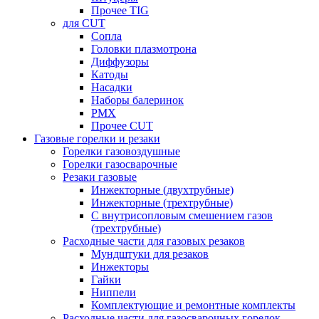
Прочее TIG
для CUT
Сопла
Головки плазмотрона
Диффузоры
Катоды
Насадки
Наборы балеринок
PMX
Прочее CUT
Газовые горелки и резаки
Горелки газовоздушные
Горелки газосварочные
Резаки газовые
Инжекторные (двухтрубные)
Инжекторные (трехтрубные)
С внутрисопловым смешением газов
(трехтрубные)
Расходные части для газовых резаков
Мундштуки для резаков
Инжекторы
Гайки
Ниппели
Комплектующие и ремонтные комплекты
Расходные части для газосварочных горелок