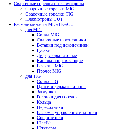
Сварочные горелки и плазмотроны
Сварочные горелки MIG
Сварочные горелки TIG
Плазмотроны CUT
Расходные части MIG/TIG/CUT
для MIG
Сопла MIG
Сварочные наконечники
Вставки под наконечники
Гусаки
Диффузоры газовые
Каналы направляющие
Разъемы MIG
Прочее MIG
для TIG
Сопла TIG
Цанги и держатели цанг
Заглушки
Головки для горелок
Кольца
Переходники
Разъемы управления и кнопки
Соединители
Шлейфы
Штуцеры