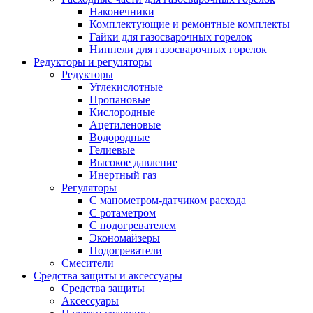
Наконечники
Комплектующие и ремонтные комплекты
Гайки для газосварочных горелок
Ниппели для газосварочных горелок
Редукторы и регуляторы
Редукторы
Углекислотные
Пропановые
Кислородные
Ацетиленовые
Водородные
Гелиевые
Высокое давление
Инертный газ
Регуляторы
С манометром-датчиком расхода
С ротаметром
С подогревателем
Экономайзеры
Подогреватели
Смесители
Средства защиты и аксессуары
Средства защиты
Аксессуары