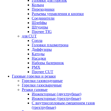
Головки для горелок
Кольца
Переходники
Разъемы управления и кнопки
Соединители
Шлейфы
Штуцеры
Прочее TIG
для CUT
Сопла
Головки плазмотрона
Диффузоры
Катоды
Насадки
Наборы балеринок
PMX
Прочее CUT
Газовые горелки и резаки
Горелки газовоздушные
Горелки газосварочные
Резаки газовые
Инжекторные (двухтрубные)
Инжекторные (трехтрубные)
С внутрисопловым смешением газов
(трехтрубные)