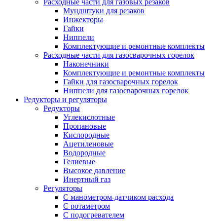
Расходные части для газовых резаков
Мундштуки для резаков
Инжекторы
Гайки
Ниппели
Комплектующие и ремонтные комплекты
Расходные части для газосварочных горелок
Наконечники
Комплектующие и ремонтные комплекты
Гайки для газосварочных горелок
Ниппели для газосварочных горелок
Редукторы и регуляторы
Редукторы
Углекислотные
Пропановые
Кислородные
Ацетиленовые
Водородные
Гелиевые
Высокое давление
Инертный газ
Регуляторы
С манометром-датчиком расхода
С ротаметром
С подогревателем