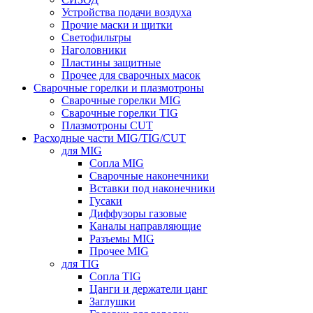
Устройства подачи воздуха
Прочие маски и щитки
Светофильтры
Наголовники
Пластины защитные
Прочее для сварочных масок
Сварочные горелки и плазмотроны
Сварочные горелки MIG
Сварочные горелки TIG
Плазмотроны CUT
Расходные части MIG/TIG/CUT
для MIG
Сопла MIG
Сварочные наконечники
Вставки под наконечники
Гусаки
Диффузоры газовые
Каналы направляющие
Разъемы MIG
Прочее MIG
для TIG
Сопла TIG
Цанги и держатели цанг
Заглушки