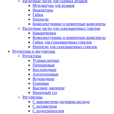
Расходные части для газовых резаков
Мундштуки для резаков
Инжекторы
Гайки
Ниппели
Комплектующие и ремонтные комплекты
Расходные части для газосварочных горелок
Наконечники
Комплектующие и ремонтные комплекты
Гайки для газосварочных горелок
Ниппели для газосварочных горелок
Редукторы и регуляторы
Редукторы
Углекислотные
Пропановые
Кислородные
Ацетиленовые
Водородные
Гелиевые
Высокое давление
Инертный газ
Регуляторы
С манометром-датчиком расхода
С ротаметром
С подогревателем