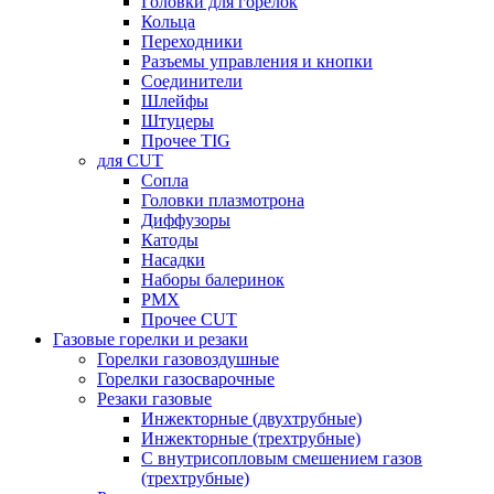
Головки для горелок
Кольца
Переходники
Разъемы управления и кнопки
Соединители
Шлейфы
Штуцеры
Прочее TIG
для CUT
Сопла
Головки плазмотрона
Диффузоры
Катоды
Насадки
Наборы балеринок
PMX
Прочее CUT
Газовые горелки и резаки
Горелки газовоздушные
Горелки газосварочные
Резаки газовые
Инжекторные (двухтрубные)
Инжекторные (трехтрубные)
С внутрисопловым смешением газов
(трехтрубные)