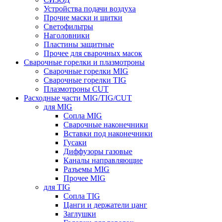
Устройства подачи воздуха
Прочие маски и щитки
Светофильтры
Наголовники
Пластины защитные
Прочее для сварочных масок
Сварочные горелки и плазмотроны
Сварочные горелки MIG
Сварочные горелки TIG
Плазмотроны CUT
Расходные части MIG/TIG/CUT
для MIG
Сопла MIG
Сварочные наконечники
Вставки под наконечники
Гусаки
Диффузоры газовые
Каналы направляющие
Разъемы MIG
Прочее MIG
для TIG
Сопла TIG
Цанги и держатели цанг
Заглушки