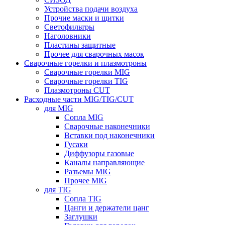
Устройства подачи воздуха
Прочие маски и щитки
Светофильтры
Наголовники
Пластины защитные
Прочее для сварочных масок
Сварочные горелки и плазмотроны
Сварочные горелки MIG
Сварочные горелки TIG
Плазмотроны CUT
Расходные части MIG/TIG/CUT
для MIG
Сопла MIG
Сварочные наконечники
Вставки под наконечники
Гусаки
Диффузоры газовые
Каналы направляющие
Разъемы MIG
Прочее MIG
для TIG
Сопла TIG
Цанги и держатели цанг
Заглушки