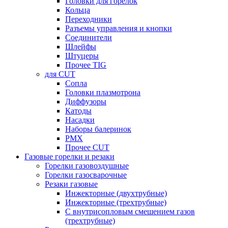
Головки для горелок
Кольца
Переходники
Разъемы управления и кнопки
Соединители
Шлейфы
Штуцеры
Прочее TIG
для CUT
Сопла
Головки плазмотрона
Диффузоры
Катоды
Насадки
Наборы балеринок
PMX
Прочее CUT
Газовые горелки и резаки
Горелки газовоздушные
Горелки газосварочные
Резаки газовые
Инжекторные (двухтрубные)
Инжекторные (трехтрубные)
С внутрисопловым смешением газов
(трехтрубные)