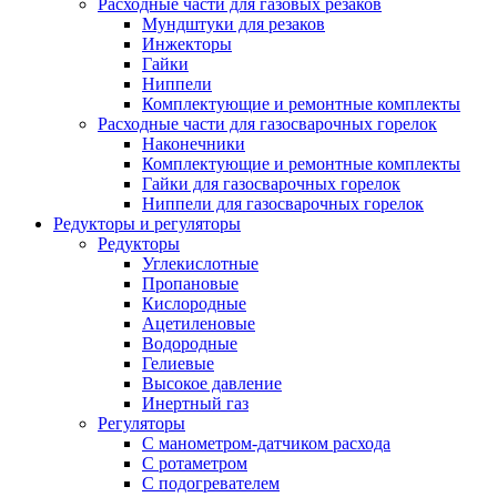
Расходные части для газовых резаков
Мундштуки для резаков
Инжекторы
Гайки
Ниппели
Комплектующие и ремонтные комплекты
Расходные части для газосварочных горелок
Наконечники
Комплектующие и ремонтные комплекты
Гайки для газосварочных горелок
Ниппели для газосварочных горелок
Редукторы и регуляторы
Редукторы
Углекислотные
Пропановые
Кислородные
Ацетиленовые
Водородные
Гелиевые
Высокое давление
Инертный газ
Регуляторы
С манометром-датчиком расхода
С ротаметром
С подогревателем