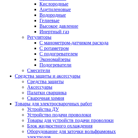
Кислородные
Ацетиленовые
Водородные
Гелиевые
Высокое давление
Инертный газ
Регуляторы
С манометром-датчиком расхода
С ротаметром
С подогревателем
Экономайзеры
Подогреватели
Смесители
Средства защиты и аксессуары
Средства защиты
Аксессуары
Палатки сварщика
Сварочная химия
Товары для электросварочных работ
Устройства ДУ
Устройство подачи проволоки
Товары для устройств подачи проволоки
Блок жидкостного охлаждения
Оборудование для заточки вольфрамовых
электродов