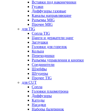
Вставки под наконечники
Гусаки
Диффузоры газовые
Каналы направляющие
Разъемы MIG
Прочее MIG
для TIG
Сопла TIG
Цанги и держатели цанг
Заглушки
Головки для горелок
Кольца
Переходники
Разъемы управления и кнопки
Соединители
Шлейфы
Штуцеры
Прочее TIG
для CUT
Сопла
Головки плазмотрона
Диффузоры
Катоды
Насадки
Наборы балеринок