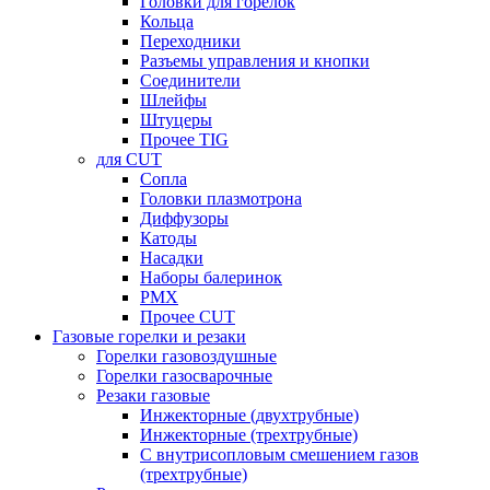
Головки для горелок
Кольца
Переходники
Разъемы управления и кнопки
Соединители
Шлейфы
Штуцеры
Прочее TIG
для CUT
Сопла
Головки плазмотрона
Диффузоры
Катоды
Насадки
Наборы балеринок
PMX
Прочее CUT
Газовые горелки и резаки
Горелки газовоздушные
Горелки газосварочные
Резаки газовые
Инжекторные (двухтрубные)
Инжекторные (трехтрубные)
С внутрисопловым смешением газов
(трехтрубные)