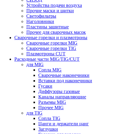
Устройства подачи воздуха
Прочие маски и щитки
Светофильтры
Наголовники
Пластины защитные
Прочее для сварочных масок
Сварочные горелки и плазмотроны
Сварочные горелки MIG
Сварочные горелки TIG
Плазмотроны CUT
Расходные части MIG/TIG/CUT
для MIG
Сопла MIG
Сварочные наконечники
Вставки под наконечники
Гусаки
Диффузоры газовые
Каналы направляющие
Разъемы MIG
Прочее MIG
для TIG
Сопла TIG
Цанги и держатели цанг
Заглушки