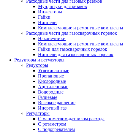
Расходные части для газовых резаков
Мундштуки для резаков
Инжекторы
Гайки
Ниппели
Комплектующие и ремонтные комплекты
Расходные части для газосварочных горелок
Наконечники
Комплектующие и ремонтные комплекты
Гайки для газосварочных горелок
Ниппели для газосварочных горелок
Редукторы и регуляторы
Редукторы
Углекислотные
Пропановые
Кислородные
Ацетиленовые
Водородные
Гелиевые
Высокое давление
Инертный газ
Регуляторы
С манометром-датчиком расхода
С ротаметром
С подогревателем