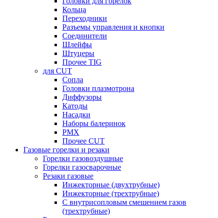
Головки для горелок
Кольца
Переходники
Разъемы управления и кнопки
Соединители
Шлейфы
Штуцеры
Прочее TIG
для CUT
Сопла
Головки плазмотрона
Диффузоры
Катоды
Насадки
Наборы балеринок
PMX
Прочее CUT
Газовые горелки и резаки
Горелки газовоздушные
Горелки газосварочные
Резаки газовые
Инжекторные (двухтрубные)
Инжекторные (трехтрубные)
С внутрисопловым смешением газов
(трехтрубные)