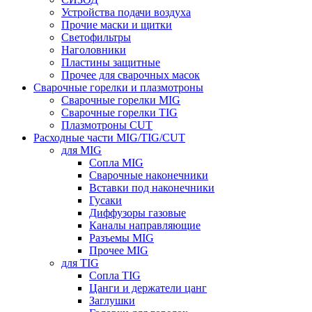
Устройства подачи воздуха
Прочие маски и щитки
Светофильтры
Наголовники
Пластины защитные
Прочее для сварочных масок
Сварочные горелки и плазмотроны
Сварочные горелки MIG
Сварочные горелки TIG
Плазмотроны CUT
Расходные части MIG/TIG/CUT
для MIG
Сопла MIG
Сварочные наконечники
Вставки под наконечники
Гусаки
Диффузоры газовые
Каналы направляющие
Разъемы MIG
Прочее MIG
для TIG
Сопла TIG
Цанги и держатели цанг
Заглушки