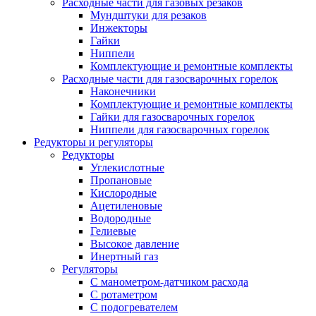
Расходные части для газовых резаков
Мундштуки для резаков
Инжекторы
Гайки
Ниппели
Комплектующие и ремонтные комплекты
Расходные части для газосварочных горелок
Наконечники
Комплектующие и ремонтные комплекты
Гайки для газосварочных горелок
Ниппели для газосварочных горелок
Редукторы и регуляторы
Редукторы
Углекислотные
Пропановые
Кислородные
Ацетиленовые
Водородные
Гелиевые
Высокое давление
Инертный газ
Регуляторы
С манометром-датчиком расхода
С ротаметром
С подогревателем