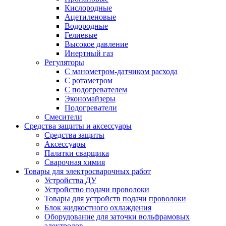
Кислородные
Ацетиленовые
Водородные
Гелиевые
Высокое давление
Инертный газ
Регуляторы
С манометром-датчиком расхода
С ротаметром
С подогревателем
Экономайзеры
Подогреватели
Смесители
Средства защиты и аксессуары
Средства защиты
Аксессуары
Палатки сварщика
Сварочная химия
Товары для электросварочных работ
Устройства ДУ
Устройство подачи проволоки
Товары для устройств подачи проволоки
Блок жидкостного охлаждения
Оборудование для заточки вольфрамовых
электродов