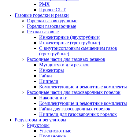
PMX
Прочее CUT
Газовые горелки и резаки
Горелки газовоздушные
Горелки газосварочные
Резаки газовые
Инжекторные (двухтрубные)
Инжекторные (трехтрубные)
С внутрисопловым смешением газов
(трехтрубные)
Расходные части для газовых резаков
Мундштуки для резаков
Инжекторы
Гайки
Ниппели
Комплектующие и ремонтные комплекты
Расходные части для газосварочных горелок
Наконечники
Комплектующие и ремонтные комплекты
Гайки для газосварочных горелок
Ниппели для газосварочных горелок
Редукторы и регуляторы
Редукторы
Углекислотные
Пропановые