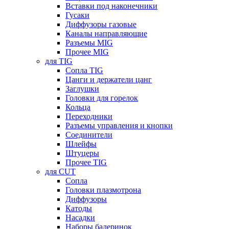
Вставки под наконечники
Гусаки
Диффузоры газовые
Каналы направляющие
Разъемы MIG
Прочее MIG
для TIG
Сопла TIG
Цанги и держатели цанг
Заглушки
Головки для горелок
Кольца
Переходники
Разъемы управления и кнопки
Соединители
Шлейфы
Штуцеры
Прочее TIG
для CUT
Сопла
Головки плазмотрона
Диффузоры
Катоды
Насадки
Наборы балеринок