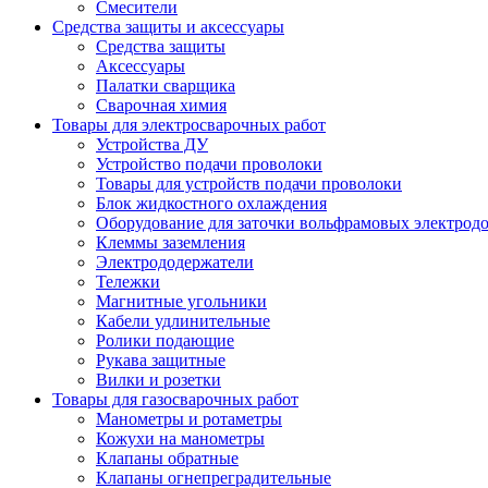
Смесители
Средства защиты и аксессуары
Средства защиты
Аксессуары
Палатки сварщика
Сварочная химия
Товары для электросварочных работ
Устройства ДУ
Устройство подачи проволоки
Товары для устройств подачи проволоки
Блок жидкостного охлаждения
Оборудование для заточки вольфрамовых электрод
Клеммы заземления
Электрододержатели
Тележки
Магнитные угольники
Кабели удлинительные
Ролики подающие
Рукава защитные
Вилки и розетки
Товары для газосварочных работ
Манометры и ротаметры
Кожухи на манометры
Клапаны обратные
Клапаны огнепреградительные