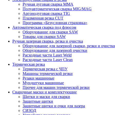
Ручная дуговая сварка MMA
Полуавтоматическая сварка MIG/MAG
Аргонодуговая сварка TIG
Плазменная резка CUT
Программа «Безусловная страховка»
Автоматическая сварка под флюсом
Оборудование для сварки SAW
Товары для сварки SAW
Ручная лазерная сварка, резка и очистка
Оборудование для лазерной сварки, резки и очистк
Оборудование для лазерной очистки
Расходные части Laser Weld
Расходные части Laser Clean
Термическая резка
Термическая резка с ЧПУ
Машины термической резки
Резаки машинные
Мундштуки машинные
Прочее для машин термической резки
Сварочные маски и комплектующие
Щитки и маски для сварки
Защитные щитки
Защитные щитки и очки для лазера
СИЗОД