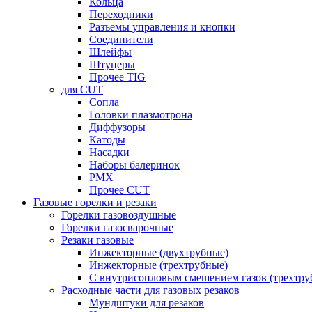
Кольца
Переходники
Разъемы управления и кнопки
Соединители
Шлейфы
Штуцеры
Прочее TIG
для CUT
Сопла
Головки плазмотрона
Диффузоры
Катоды
Насадки
Наборы балеринок
PMX
Прочее CUT
Газовые горелки и резаки
Горелки газовоздушные
Горелки газосварочные
Резаки газовые
Инжекторные (двухтрубные)
Инжекторные (трехтрубные)
С внутрисопловым смешением газов (трехтру
Расходные части для газовых резаков
Мундштуки для резаков