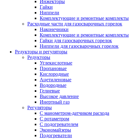
Инжекторы
Гайки
Ниппели
Комплектующие и ремонтные комплекты
Расходные части для газосварочных горелок
Наконечники
Комплектующие и ремонтные комплекты
Гайки для газосварочных горелок
Ниппели для газосварочных горелок
Редукторы и регуляторы
Редукторы
Углекислотные
Пропановые
Кислородные
Ацетиленовые
Водородные
Гелиевые
Высокое давление
Инертный газ
Регуляторы
С манометром-датчиком расхода
С ротаметром
С подогревателем
Экономайзеры
Подогреватели