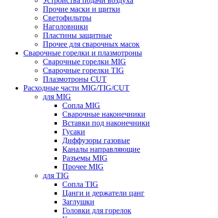
Устройства подачи воздуха
Прочие маски и щитки
Светофильтры
Наголовники
Пластины защитные
Прочее для сварочных масок
Сварочные горелки и плазмотроны
Сварочные горелки MIG
Сварочные горелки TIG
Плазмотроны CUT
Расходные части MIG/TIG/CUT
для MIG
Сопла MIG
Сварочные наконечники
Вставки под наконечники
Гусаки
Диффузоры газовые
Каналы направляющие
Разъемы MIG
Прочее MIG
для TIG
Сопла TIG
Цанги и держатели цанг
Заглушки
Головки для горелок