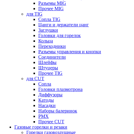
Разъемы MIG
Прочее MIG
для TIG
Сопла TIG
Цанги и держатели цанг
Заглушки
Головки для горелок
Кольца
Переходники
Разъемы управления и кнопки
Соединители
Шлейфы
Штуцеры
Прочее TIG
для CUT
Сопла
Головки плазмотрона
Диффузоры
Катоды
Насадки
Наборы балеринок
PMX
Прочее CUT
Газовые горелки и резаки
Горелки газовоздушные