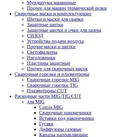
Мундштуки машинные
Прочее для машин термической резки
Сварочные маски и комплектующие
Щитки и маски для сварки
Защитные щитки
Защитные щитки и очки для лазера
СИЗОД
Устройства подачи воздуха
Прочие маски и щитки
Светофильтры
Наголовники
Пластины защитные
Прочее для сварочных масок
Сварочные горелки и плазмотроны
Сварочные горелки MIG
Сварочные горелки TIG
Плазмотроны CUT
Расходные части MIG/TIG/CUT
для MIG
Сопла MIG
Сварочные наконечники
Вставки под наконечники
Гусаки
Диффузоры газовые
Каналы направляющие