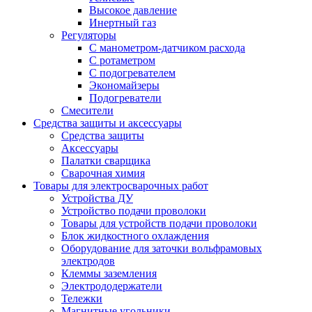
Высокое давление
Инертный газ
Регуляторы
С манометром-датчиком расхода
С ротаметром
С подогревателем
Экономайзеры
Подогреватели
Смесители
Средства защиты и аксессуары
Средства защиты
Аксессуары
Палатки сварщика
Сварочная химия
Товары для электросварочных работ
Устройства ДУ
Устройство подачи проволоки
Товары для устройств подачи проволоки
Блок жидкостного охлаждения
Оборудование для заточки вольфрамовых
электродов
Клеммы заземления
Электрододержатели
Тележки
Магнитные угольники