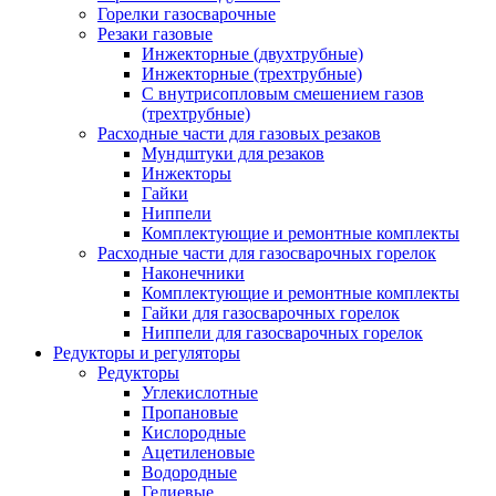
Горелки газосварочные
Резаки газовые
Инжекторные (двухтрубные)
Инжекторные (трехтрубные)
С внутрисопловым смешением газов
(трехтрубные)
Расходные части для газовых резаков
Мундштуки для резаков
Инжекторы
Гайки
Ниппели
Комплектующие и ремонтные комплекты
Расходные части для газосварочных горелок
Наконечники
Комплектующие и ремонтные комплекты
Гайки для газосварочных горелок
Ниппели для газосварочных горелок
Редукторы и регуляторы
Редукторы
Углекислотные
Пропановые
Кислородные
Ацетиленовые
Водородные
Гелиевые