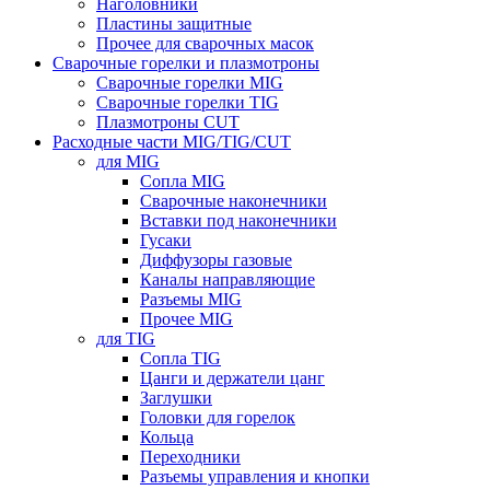
Наголовники
Пластины защитные
Прочее для сварочных масок
Сварочные горелки и плазмотроны
Сварочные горелки MIG
Сварочные горелки TIG
Плазмотроны CUT
Расходные части MIG/TIG/CUT
для MIG
Сопла MIG
Сварочные наконечники
Вставки под наконечники
Гусаки
Диффузоры газовые
Каналы направляющие
Разъемы MIG
Прочее MIG
для TIG
Сопла TIG
Цанги и держатели цанг
Заглушки
Головки для горелок
Кольца
Переходники
Разъемы управления и кнопки