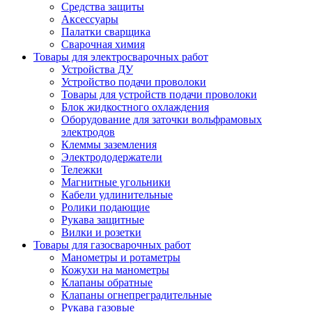
Средства защиты
Аксессуары
Палатки сварщика
Сварочная химия
Товары для электросварочных работ
Устройства ДУ
Устройство подачи проволоки
Товары для устройств подачи проволоки
Блок жидкостного охлаждения
Оборудование для заточки вольфрамовых
электродов
Клеммы заземления
Электрододержатели
Тележки
Магнитные угольники
Кабели удлинительные
Ролики подающие
Рукава защитные
Вилки и розетки
Товары для газосварочных работ
Манометры и ротаметры
Кожухи на манометры
Клапаны обратные
Клапаны огнепреградительные
Рукава газовые