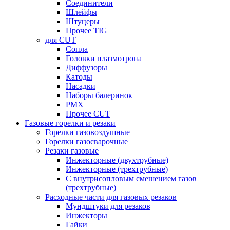
Соединители
Шлейфы
Штуцеры
Прочее TIG
для CUT
Сопла
Головки плазмотрона
Диффузоры
Катоды
Насадки
Наборы балеринок
PMX
Прочее CUT
Газовые горелки и резаки
Горелки газовоздушные
Горелки газосварочные
Резаки газовые
Инжекторные (двухтрубные)
Инжекторные (трехтрубные)
С внутрисопловым смешением газов
(трехтрубные)
Расходные части для газовых резаков
Мундштуки для резаков
Инжекторы
Гайки