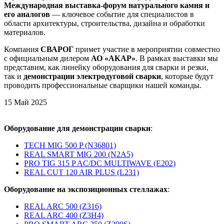
Международная выставка-форум натурального камня и
его аналогов
— ключевое событие для специалистов в
области архитектуры, строительства, дизайна и обработки
материалов.
Компания
СВАРОГ
примет участие в мероприятии совместно
с официальным дилером
АО «
АКАР»
. В рамках выставки мы
представим, как линейку оборудования для сварки и резки,
так и
демонстрации электродуговой сварки
, которые будут
проводить профессиональные сварщики нашей команды.
15
Май
2025
Оборудование для демонстрации сварки
:
TECH MIG 500 P (N36801)
REAL SMART MIG 200 (N2A5)
PRO TIG 315 P AC/DC MULTIWAVE (E202)
REAL CUT 120 AIR PLUS (L231)
Оборудование на экспозиционных стеллажах
:
REAL ARC 500 (Z316)
REAL ARC 400 (Z3H4)