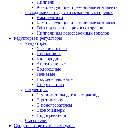
Ниппели
Комплектующие и ремонтные комплекты
Расходные части для газосварочных горелок
Наконечники
Комплектующие и ремонтные комплекты
Гайки для газосварочных горелок
Ниппели для газосварочных горелок
Редукторы и регуляторы
Редукторы
Углекислотные
Пропановые
Кислородные
Ацетиленовые
Водородные
Гелиевые
Высокое давление
Инертный газ
Регуляторы
С манометром-датчиком расхода
С ротаметром
С подогревателем
Экономайзеры
Подогреватели
Смесители
Средства защиты и аксессуары