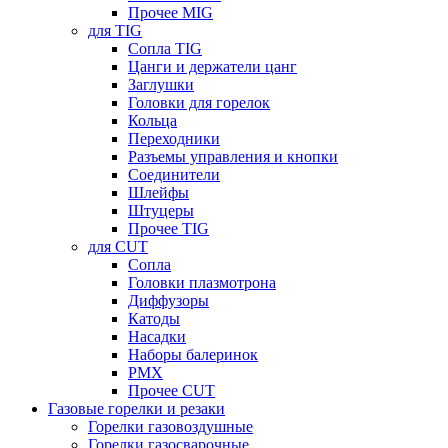
Прочее MIG
для TIG
Сопла TIG
Цанги и держатели цанг
Заглушки
Головки для горелок
Кольца
Переходники
Разъемы управления и кнопки
Соединители
Шлейфы
Штуцеры
Прочее TIG
для CUT
Сопла
Головки плазмотрона
Диффузоры
Катоды
Насадки
Наборы балеринок
PMX
Прочее CUT
Газовые горелки и резаки
Горелки газовоздушные
Горелки газосварочные