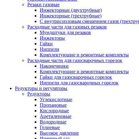
Резаки газовые
Инжекторные (двухтрубные)
Инжекторные (трехтрубные)
С внутрисопловым смешением газов (трехтру
Расходные части для газовых резаков
Мундштуки для резаков
Инжекторы
Гайки
Ниппели
Комплектующие и ремонтные комплекты
Расходные части для газосварочных горелок
Наконечники
Комплектующие и ремонтные комплекты
Гайки для газосварочных горелок
Ниппели для газосварочных горелок
Редукторы и регуляторы
Редукторы
Углекислотные
Пропановые
Кислородные
Ацетиленовые
Водородные
Гелиевые
Высокое давление
Инертный газ