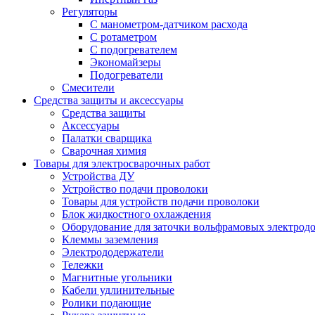
Регуляторы
С манометром-датчиком расхода
С ротаметром
С подогревателем
Экономайзеры
Подогреватели
Смесители
Средства защиты и аксессуары
Средства защиты
Аксессуары
Палатки сварщика
Сварочная химия
Товары для электросварочных работ
Устройства ДУ
Устройство подачи проволоки
Товары для устройств подачи проволоки
Блок жидкостного охлаждения
Оборудование для заточки вольфрамовых электрод
Клеммы заземления
Электрододержатели
Тележки
Магнитные угольники
Кабели удлинительные
Ролики подающие