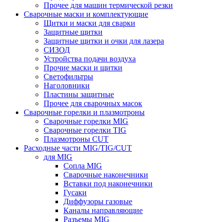
Прочее для машин термической резки
Сварочные маски и комплектующие
Щитки и маски для сварки
Защитные щитки
Защитные щитки и очки для лазера
СИЗОД
Устройства подачи воздуха
Прочие маски и щитки
Светофильтры
Наголовники
Пластины защитные
Прочее для сварочных масок
Сварочные горелки и плазмотроны
Сварочные горелки MIG
Сварочные горелки TIG
Плазмотроны CUT
Расходные части MIG/TIG/CUT
для MIG
Сопла MIG
Сварочные наконечники
Вставки под наконечники
Гусаки
Диффузоры газовые
Каналы направляющие
Разъемы MIG