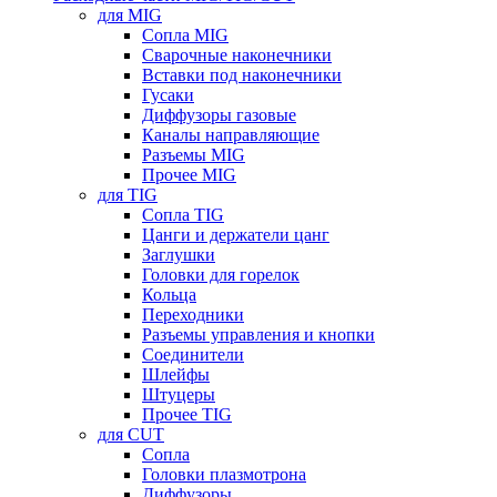
для MIG
Сопла MIG
Сварочные наконечники
Вставки под наконечники
Гусаки
Диффузоры газовые
Каналы направляющие
Разъемы MIG
Прочее MIG
для TIG
Сопла TIG
Цанги и держатели цанг
Заглушки
Головки для горелок
Кольца
Переходники
Разъемы управления и кнопки
Соединители
Шлейфы
Штуцеры
Прочее TIG
для CUT
Сопла
Головки плазмотрона
Диффузоры