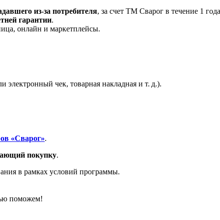
адавшего из-за потребителя
, за счет ТМ Сварог в течение 1 год
етней гарантии
.
ница, онлайн и маркетплейсы.
и электронный чек, товарная накладная и т. д.).
ров «Сварог»
.
дающий покупку
.
ания в рамках условий программы.
ью поможем!