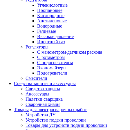
Углекислотные
Пропановые
Кислородные
Ацетиленовые
Водородные
Гелиевые
Высокое давление
Инертный газ
Регуляторы
С манометром-датчиком расхода
С ротаметром
С подогревателем
Экономайзеры
Подогреватели
Смесители
Средства защиты и аксессуары
Средства защиты
Аксессуары
Палатки сварщика
Сварочная химия
Товары для электросварочных работ
Устройства ДУ
Устройство подачи проволоки
Товары для устройств подачи проволоки