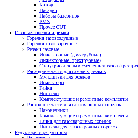
Катоды
Насадки
Наборы балеринок
PMX
Прочее CUT
Газовые горелки и резаки
Горелки газовоздушные
Горелки газосварочные
Резаки газовые
Инжекторные (двухтрубные)
Инжекторные (трехтрубные)
С внутрисопловым смешением газов (трехтру
Расходные части для газовых резаков
Мундштуки для резаков
Инжекторы
Гайки
Ниппели
Комплектующие и ремонтные комплекты
Расходные части для газосварочных горелок
Наконечники
Комплектующие и ремонтные комплекты
Гайки для газосварочных горелок
Ниппели для газосварочных горелок
Редукторы и регуляторы
Редукторы