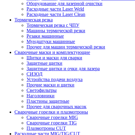
Оборудование для лазерной очистки
Расходные части Laser Weld
Расходные части Laser Clean
Термическая резка
Термическая резка с ЧПУ
Машины термической резки
Резаки машинные
Мундштуки машинные
Прочее для машин термической резки
Сварочные маски и комплектующие
Щитки и маски для сварки
Защитные щитки
Защитные щитки и очки для лазера
СИЗОД
Устройства подачи воздуха
Прочие маски и щитки
Светофильтры
Наголовники
Пластины защитные
Прочее для сварочных масок
Сварочные горелки и плазмотроны
Сварочные горелки MIG
Сварочные горелки TIG
Плазмотроны CUT
Расходные части MIG/TIG/CUT