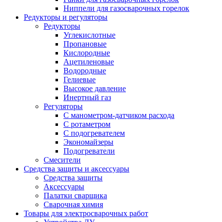
Ниппели для газосварочных горелок
Редукторы и регуляторы
Редукторы
Углекислотные
Пропановые
Кислородные
Ацетиленовые
Водородные
Гелиевые
Высокое давление
Инертный газ
Регуляторы
С манометром-датчиком расхода
С ротаметром
С подогревателем
Экономайзеры
Подогреватели
Смесители
Средства защиты и аксессуары
Средства защиты
Аксессуары
Палатки сварщика
Сварочная химия
Товары для электросварочных работ