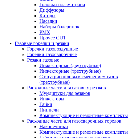
Головки плазмотрона
Диффузоры
Катоды
Насадки
Наборы балеринок
PMX
Прочее CUT
Газовые горелки и резаки
Горелки газовоздушные
Горелки газосварочные
Резаки газовые
Инжекторные (двухтрубные)
Инжекторные (трехтрубные)
С внутрисопловым смешением газов
(трехтрубные)
Расходные части для газовых резаков
Мундштуки для резаков
Инжекторы
Гайки
Ниппели
Комплектующие и ремонтные комплекты
Расходные части для газосварочных горелок
Наконечники
Комплектующие и ремонтные комплекты
Гайки для газосварочных горелок