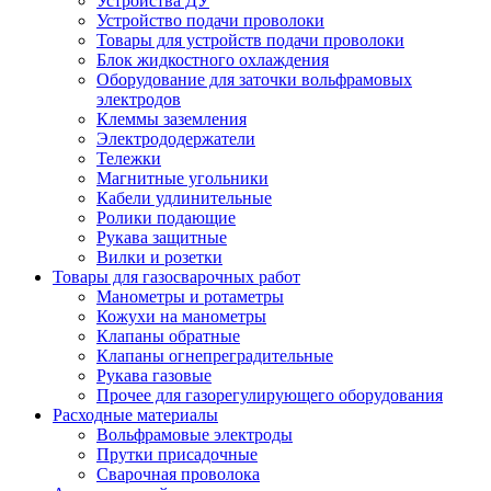
Устройства ДУ
Устройство подачи проволоки
Товары для устройств подачи проволоки
Блок жидкостного охлаждения
Оборудование для заточки вольфрамовых
электродов
Клеммы заземления
Электрододержатели
Тележки
Магнитные угольники
Кабели удлинительные
Ролики подающие
Рукава защитные
Вилки и розетки
Товары для газосварочных работ
Манометры и ротаметры
Кожухи на манометры
Клапаны обратные
Клапаны огнепреградительные
Рукава газовые
Прочее для газорегулирующего оборудования
Расходные материалы
Вольфрамовые электроды
Прутки присадочные
Сварочная проволока