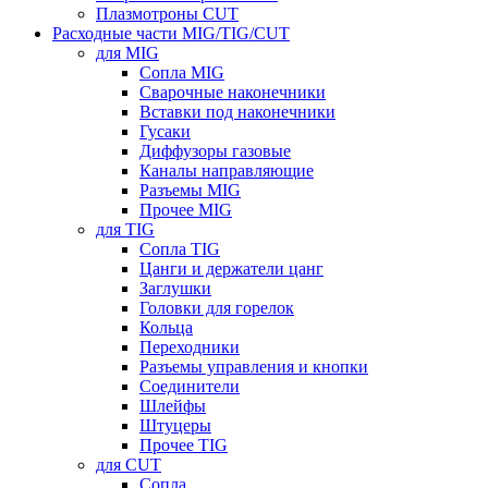
Плазмотроны CUT
Расходные части MIG/TIG/CUT
для MIG
Сопла MIG
Сварочные наконечники
Вставки под наконечники
Гусаки
Диффузоры газовые
Каналы направляющие
Разъемы MIG
Прочее MIG
для TIG
Сопла TIG
Цанги и держатели цанг
Заглушки
Головки для горелок
Кольца
Переходники
Разъемы управления и кнопки
Соединители
Шлейфы
Штуцеры
Прочее TIG
для CUT
Сопла