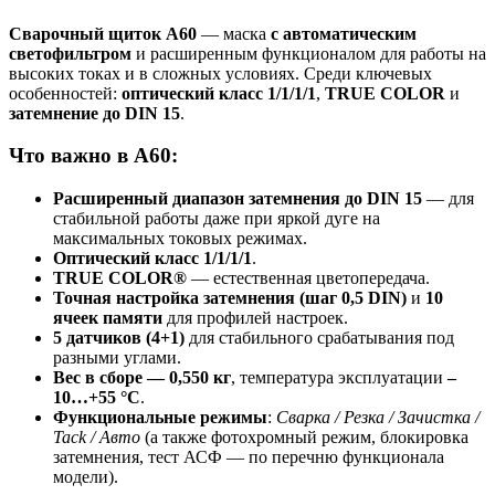
Сварочный щиток A60
— маска
с автоматическим
светофильтром
и расширенным функционалом для работы на
высоких токах и в сложных условиях. Среди ключевых
особенностей:
оптический класс 1/1/1/1
,
TRUE COLOR
и
затемнение до DIN 15
.
Что важно в A60:
Расширенный диапазон затемнения до DIN 15
— для
стабильной работы даже при яркой дуге на
максимальных токовых режимах.
Оптический класс 1/1/1/1
.
TRUE COLOR®
— естественная цветопередача.
Точная настройка затемнения (шаг 0,5 DIN)
и
10
ячеек памяти
для профилей настроек.
5 датчиков (4+1)
для стабильного срабатывания под
разными углами.
Вес в сборе — 0,550 кг
, температура эксплуатации
–
10…+55 °C
.
Функциональные режимы
:
Сварка / Резка / Зачистка /
Tack / Авто
(а также фотохромный режим, блокировка
затемнения, тест АСФ — по перечню функционала
модели).