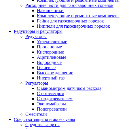
Комплектующие и ремонтные комплекты
Расходные части для газосварочных горелок
Наконечники
Комплектующие и ремонтные комплекты
Гайки для газосварочных горелок
Ниппели для газосварочных горелок
Редукторы и регуляторы
Редукторы
Углекислотные
Пропановые
Кислородные
Ацетиленовые
Водородные
Гелиевые
Высокое давление
Инертный газ
Регуляторы
С манометром-датчиком расхода
С ротаметром
С подогревателем
Экономайзеры
Подогреватели
Смесители
Средства защиты и аксессуары
Средства защиты