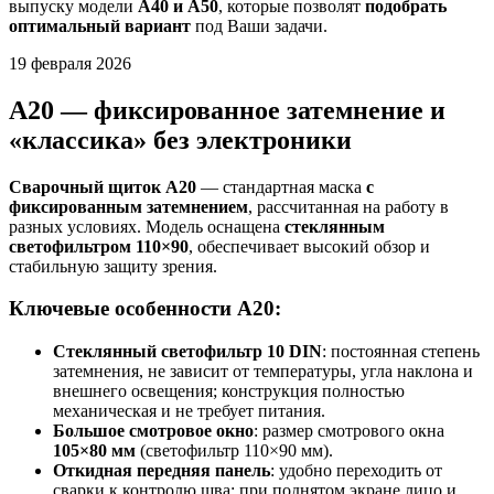
выпуску модели
А40 и А50
, которые позволят
подобрать
оптимальный вариант
под Ваши задачи.
19
февраля
2026
A20 — фиксированное затемнение и
«классика» без электроники
Сварочный щиток A20
— стандартная маска
с
фиксированным затемнением
, рассчитанная на работу в
разных условиях. Модель оснащена
стеклянным
светофильтром 110×90
, обеспечивает высокий обзор и
стабильную защиту зрения.
Ключевые особенности A20:
Стеклянный светофильтр 10 DIN
: постоянная степень
затемнения, не зависит от температуры, угла наклона и
внешнего освещения; конструкция полностью
механическая и не требует питания.
Большое смотровое окно
: размер смотрового окна
105×80 мм
(светофильтр 110×90 мм).
Откидная передняя панель
: удобно переходить от
сварки к контролю шва; при поднятом экране лицо и