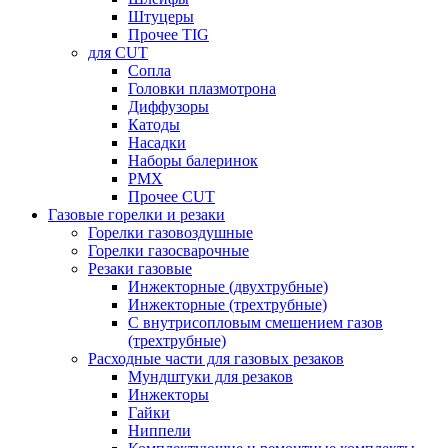
Штуцеры
Прочее TIG
для CUT
Сопла
Головки плазмотрона
Диффузоры
Катоды
Насадки
Наборы балеринок
PMX
Прочее CUT
Газовые горелки и резаки
Горелки газовоздушные
Горелки газосварочные
Резаки газовые
Инжекторные (двухтрубные)
Инжекторные (трехтрубные)
С внутрисопловым смешением газов
(трехтрубные)
Расходные части для газовых резаков
Мундштуки для резаков
Инжекторы
Гайки
Ниппели