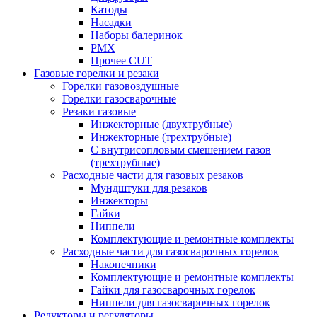
Катоды
Насадки
Наборы балеринок
PMX
Прочее CUT
Газовые горелки и резаки
Горелки газовоздушные
Горелки газосварочные
Резаки газовые
Инжекторные (двухтрубные)
Инжекторные (трехтрубные)
С внутрисопловым смешением газов
(трехтрубные)
Расходные части для газовых резаков
Мундштуки для резаков
Инжекторы
Гайки
Ниппели
Комплектующие и ремонтные комплекты
Расходные части для газосварочных горелок
Наконечники
Комплектующие и ремонтные комплекты
Гайки для газосварочных горелок
Ниппели для газосварочных горелок
Редукторы и регуляторы