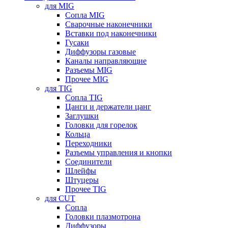
для MIG
Сопла MIG
Сварочные наконечники
Вставки под наконечники
Гусаки
Диффузоры газовые
Каналы направляющие
Разъемы MIG
Прочее MIG
для TIG
Сопла TIG
Цанги и держатели цанг
Заглушки
Головки для горелок
Кольца
Переходники
Разъемы управления и кнопки
Соединители
Шлейфы
Штуцеры
Прочее TIG
для CUT
Сопла
Головки плазмотрона
Диффузоры