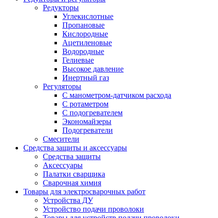
Редукторы
Углекислотные
Пропановые
Кислородные
Ацетиленовые
Водородные
Гелиевые
Высокое давление
Инертный газ
Регуляторы
С манометром-датчиком расхода
С ротаметром
С подогревателем
Экономайзеры
Подогреватели
Смесители
Средства защиты и аксессуары
Средства защиты
Аксессуары
Палатки сварщика
Сварочная химия
Товары для электросварочных работ
Устройства ДУ
Устройство подачи проволоки
Товары для устройств подачи проволоки