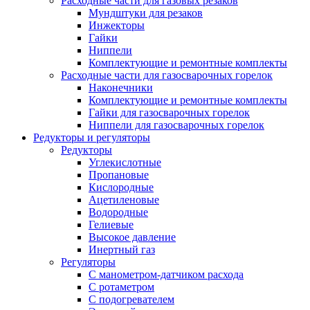
Расходные части для газовых резаков
Мундштуки для резаков
Инжекторы
Гайки
Ниппели
Комплектующие и ремонтные комплекты
Расходные части для газосварочных горелок
Наконечники
Комплектующие и ремонтные комплекты
Гайки для газосварочных горелок
Ниппели для газосварочных горелок
Редукторы и регуляторы
Редукторы
Углекислотные
Пропановые
Кислородные
Ацетиленовые
Водородные
Гелиевые
Высокое давление
Инертный газ
Регуляторы
С манометром-датчиком расхода
С ротаметром
С подогревателем