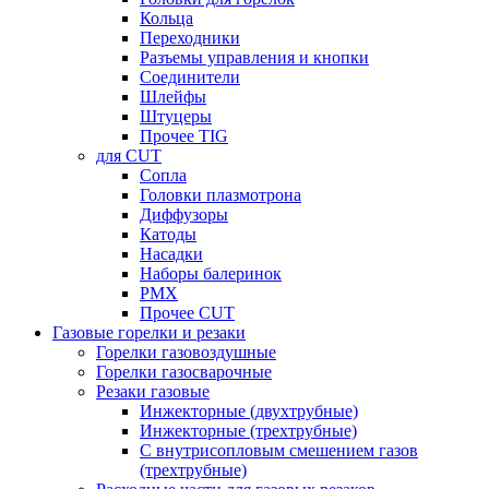
Кольца
Переходники
Разъемы управления и кнопки
Соединители
Шлейфы
Штуцеры
Прочее TIG
для CUT
Сопла
Головки плазмотрона
Диффузоры
Катоды
Насадки
Наборы балеринок
PMX
Прочее CUT
Газовые горелки и резаки
Горелки газовоздушные
Горелки газосварочные
Резаки газовые
Инжекторные (двухтрубные)
Инжекторные (трехтрубные)
С внутрисопловым смешением газов
(трехтрубные)