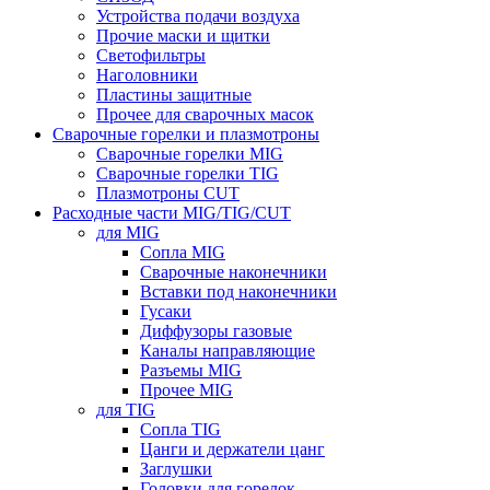
Устройства подачи воздуха
Прочие маски и щитки
Светофильтры
Наголовники
Пластины защитные
Прочее для сварочных масок
Сварочные горелки и плазмотроны
Сварочные горелки MIG
Сварочные горелки TIG
Плазмотроны CUT
Расходные части MIG/TIG/CUT
для MIG
Сопла MIG
Сварочные наконечники
Вставки под наконечники
Гусаки
Диффузоры газовые
Каналы направляющие
Разъемы MIG
Прочее MIG
для TIG
Сопла TIG
Цанги и держатели цанг
Заглушки
Головки для горелок