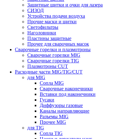
Защитные щитки и очки для лазера
СИЗОД
Устройства подачи воздуха
Прочие маски и щитки
Светофильтры
Наголовники
Пластины защитные
Прочее для сварочных масок
Сварочные горелки и плазмотроны
Сварочные горелки MIG
Сварочные горелки TIG
Плазмотроны CUT
Расходные части MIG/TIG/CUT
для MIG
Сопла MIG
Сварочные наконечники
Вставки под наконечники
Гусаки
Диффузоры газовые
Каналы направляющие
Разъемы MIG
Прочее MIG
для TIG
Сопла TIG
Цанги и держатели цанг