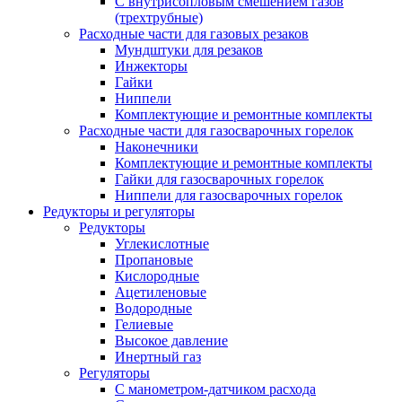
С внутрисопловым смешением газов
(трехтрубные)
Расходные части для газовых резаков
Мундштуки для резаков
Инжекторы
Гайки
Ниппели
Комплектующие и ремонтные комплекты
Расходные части для газосварочных горелок
Наконечники
Комплектующие и ремонтные комплекты
Гайки для газосварочных горелок
Ниппели для газосварочных горелок
Редукторы и регуляторы
Редукторы
Углекислотные
Пропановые
Кислородные
Ацетиленовые
Водородные
Гелиевые
Высокое давление
Инертный газ
Регуляторы
С манометром-датчиком расхода