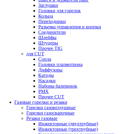
Заглушки
Головки для горелок
Кольца
Переходники
Разъемы управления и кнопки
Соединители
Шлейфы
Штуцеры
Прочее TIG
для CUT
Сопла
Головки плазмотрона
Диффузоры
Катоды
Насадки
Наборы балеринок
PMX
Прочее CUT
Газовые горелки и резаки
Горелки газовоздушные
Горелки газосварочные
Резаки газовые
Инжекторные (двухтрубные)
Инжекторные (трехтрубные)