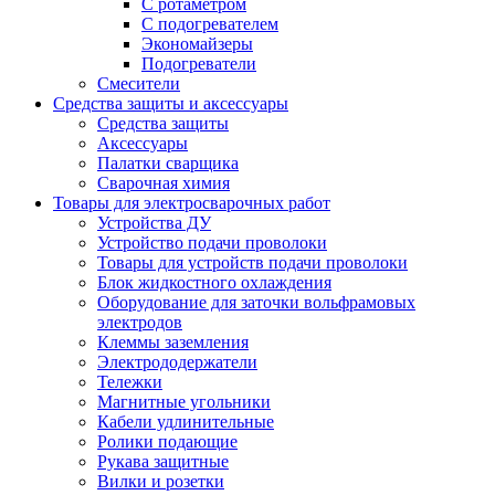
С ротаметром
С подогревателем
Экономайзеры
Подогреватели
Смесители
Средства защиты и аксессуары
Средства защиты
Аксессуары
Палатки сварщика
Сварочная химия
Товары для электросварочных работ
Устройства ДУ
Устройство подачи проволоки
Товары для устройств подачи проволоки
Блок жидкостного охлаждения
Оборудование для заточки вольфрамовых
электродов
Клеммы заземления
Электрододержатели
Тележки
Магнитные угольники
Кабели удлинительные
Ролики подающие
Рукава защитные
Вилки и розетки