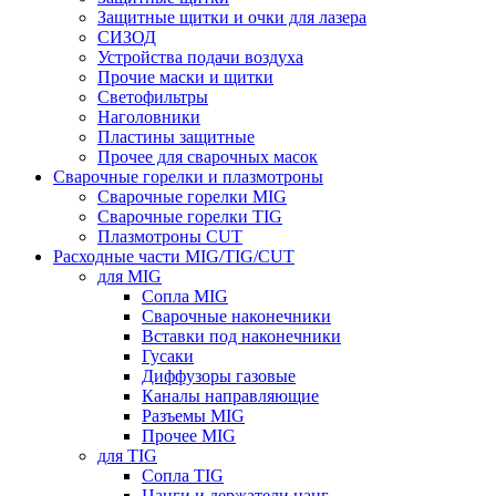
Защитные щитки и очки для лазера
СИЗОД
Устройства подачи воздуха
Прочие маски и щитки
Светофильтры
Наголовники
Пластины защитные
Прочее для сварочных масок
Сварочные горелки и плазмотроны
Сварочные горелки MIG
Сварочные горелки TIG
Плазмотроны CUT
Расходные части MIG/TIG/CUT
для MIG
Сопла MIG
Сварочные наконечники
Вставки под наконечники
Гусаки
Диффузоры газовые
Каналы направляющие
Разъемы MIG
Прочее MIG
для TIG
Сопла TIG
Цанги и держатели цанг