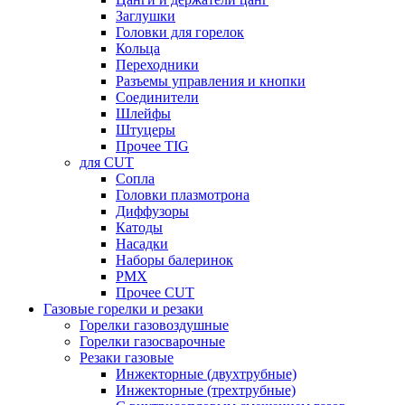
Заглушки
Головки для горелок
Кольца
Переходники
Разъемы управления и кнопки
Соединители
Шлейфы
Штуцеры
Прочее TIG
для CUT
Сопла
Головки плазмотрона
Диффузоры
Катоды
Насадки
Наборы балеринок
PMX
Прочее CUT
Газовые горелки и резаки
Горелки газовоздушные
Горелки газосварочные
Резаки газовые
Инжекторные (двухтрубные)
Инжекторные (трехтрубные)