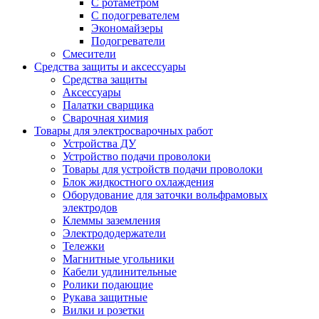
С ротаметром
С подогревателем
Экономайзеры
Подогреватели
Смесители
Средства защиты и аксессуары
Средства защиты
Аксессуары
Палатки сварщика
Сварочная химия
Товары для электросварочных работ
Устройства ДУ
Устройство подачи проволоки
Товары для устройств подачи проволоки
Блок жидкостного охлаждения
Оборудование для заточки вольфрамовых
электродов
Клеммы заземления
Электрододержатели
Тележки
Магнитные угольники
Кабели удлинительные
Ролики подающие
Рукава защитные
Вилки и розетки