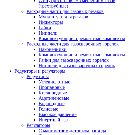
С внутрисопловым смешением газов
(трехтрубные)
Расходные части для газовых резаков
Мундштуки для резаков
Инжекторы
Гайки
Ниппели
Комплектующие и ремонтные комплекты
Расходные части для газосварочных горелок
Наконечники
Комплектующие и ремонтные комплекты
Гайки для газосварочных горелок
Ниппели для газосварочных горелок
Редукторы и регуляторы
Редукторы
Углекислотные
Пропановые
Кислородные
Ацетиленовые
Водородные
Гелиевые
Высокое давление
Инертный газ
Регуляторы
С манометром-датчиком расхода