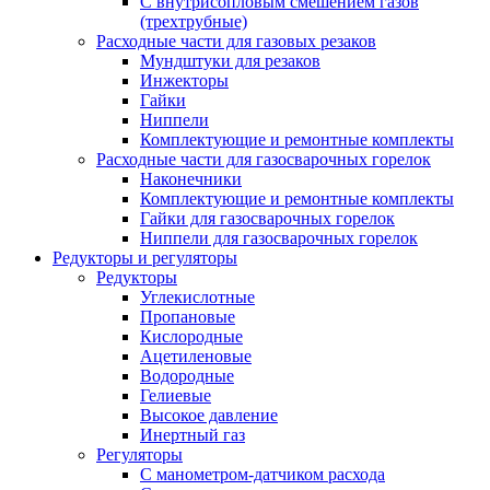
С внутрисопловым смешением газов
(трехтрубные)
Расходные части для газовых резаков
Мундштуки для резаков
Инжекторы
Гайки
Ниппели
Комплектующие и ремонтные комплекты
Расходные части для газосварочных горелок
Наконечники
Комплектующие и ремонтные комплекты
Гайки для газосварочных горелок
Ниппели для газосварочных горелок
Редукторы и регуляторы
Редукторы
Углекислотные
Пропановые
Кислородные
Ацетиленовые
Водородные
Гелиевые
Высокое давление
Инертный газ
Регуляторы
С манометром-датчиком расхода