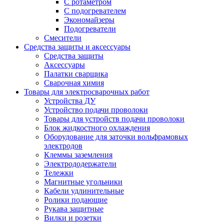
С ротаметром
С подогревателем
Экономайзеры
Подогреватели
Смесители
Средства защиты и аксессуары
Средства защиты
Аксессуары
Палатки сварщика
Сварочная химия
Товары для электросварочных работ
Устройства ДУ
Устройство подачи проволоки
Товары для устройств подачи проволоки
Блок жидкостного охлаждения
Оборудование для заточки вольфрамовых
электродов
Клеммы заземления
Электрододержатели
Тележки
Магнитные угольники
Кабели удлинительные
Ролики подающие
Рукава защитные
Вилки и розетки