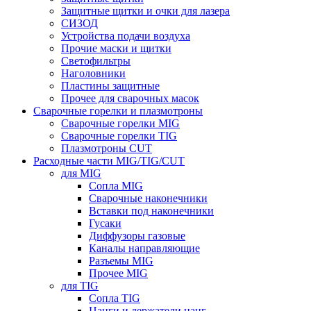
Защитные щитки и очки для лазера
СИЗОД
Устройства подачи воздуха
Прочие маски и щитки
Светофильтры
Наголовники
Пластины защитные
Прочее для сварочных масок
Сварочные горелки и плазмотроны
Сварочные горелки MIG
Сварочные горелки TIG
Плазмотроны CUT
Расходные части MIG/TIG/CUT
для MIG
Сопла MIG
Сварочные наконечники
Вставки под наконечники
Гусаки
Диффузоры газовые
Каналы направляющие
Разъемы MIG
Прочее MIG
для TIG
Сопла TIG
Цанги и держатели цанг