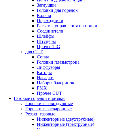
Заглушки
Головки для горелок
Кольца
Переходники
Разъемы управления и кнопки
Соединители
Шлейфы
Штуцеры
Прочее TIG
для CUT
Сопла
Головки плазмотрона
Диффузоры
Катоды
Насадки
Наборы балеринок
PMX
Прочее CUT
Газовые горелки и резаки
Горелки газовоздушные
Горелки газосварочные
Резаки газовые
Инжекторные (двухтрубные)
Инжекторные (трехтрубные)