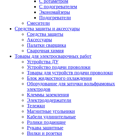
С ротаметром
С подогревателем
Экономайзеры
Подогреватели
Смесители
Средства защиты и аксессуары
Средства защиты
Аксессуары
Палатки сварщика
Сварочная химия
Товары для электросварочных работ
Устройства ДУ
Устройство подачи проволоки
Товары для устройств подачи проволоки
Блок жидкостного охлаждения
Оборудование для заточки вольфрамовых
электродов
Клеммы заземления
Электрододержатели
Тележки
Магнитные угольники
Кабели удлинительные
Ролики подающие
Рукава защитные
Вилки и розетки