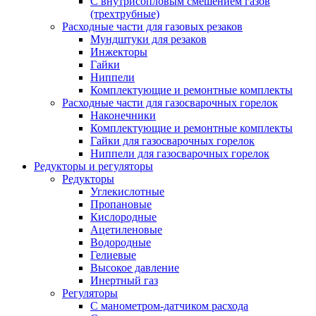
С внутрисопловым смешением газов
(трехтрубные)
Расходные части для газовых резаков
Мундштуки для резаков
Инжекторы
Гайки
Ниппели
Комплектующие и ремонтные комплекты
Расходные части для газосварочных горелок
Наконечники
Комплектующие и ремонтные комплекты
Гайки для газосварочных горелок
Ниппели для газосварочных горелок
Редукторы и регуляторы
Редукторы
Углекислотные
Пропановые
Кислородные
Ацетиленовые
Водородные
Гелиевые
Высокое давление
Инертный газ
Регуляторы
С манометром-датчиком расхода