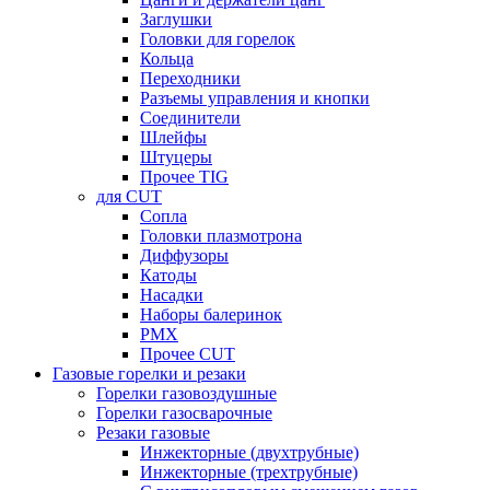
Заглушки
Головки для горелок
Кольца
Переходники
Разъемы управления и кнопки
Соединители
Шлейфы
Штуцеры
Прочее TIG
для CUT
Сопла
Головки плазмотрона
Диффузоры
Катоды
Насадки
Наборы балеринок
PMX
Прочее CUT
Газовые горелки и резаки
Горелки газовоздушные
Горелки газосварочные
Резаки газовые
Инжекторные (двухтрубные)
Инжекторные (трехтрубные)