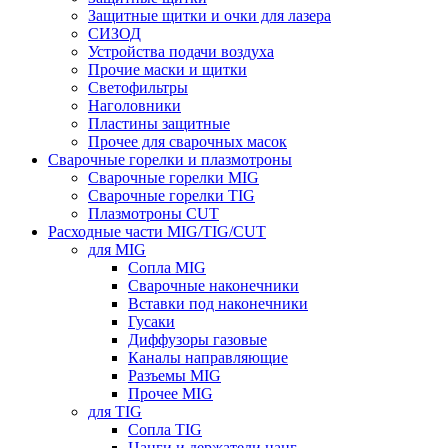
Защитные щитки и очки для лазера
СИЗОД
Устройства подачи воздуха
Прочие маски и щитки
Светофильтры
Наголовники
Пластины защитные
Прочее для сварочных масок
Сварочные горелки и плазмотроны
Сварочные горелки MIG
Сварочные горелки TIG
Плазмотроны CUT
Расходные части MIG/TIG/CUT
для MIG
Сопла MIG
Сварочные наконечники
Вставки под наконечники
Гусаки
Диффузоры газовые
Каналы направляющие
Разъемы MIG
Прочее MIG
для TIG
Сопла TIG
Цанги и держатели цанг