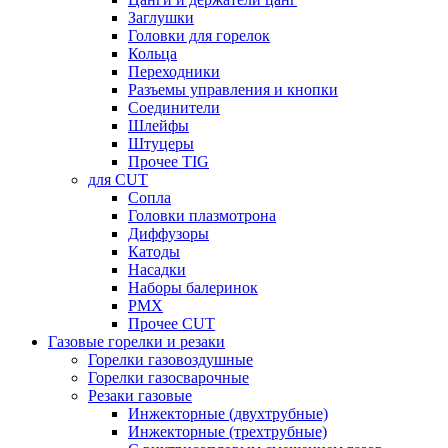
Заглушки
Головки для горелок
Кольца
Переходники
Разъемы управления и кнопки
Соединители
Шлейфы
Штуцеры
Прочее TIG
для CUT
Сопла
Головки плазмотрона
Диффузоры
Катоды
Насадки
Наборы балеринок
PMX
Прочее CUT
Газовые горелки и резаки
Горелки газовоздушные
Горелки газосварочные
Резаки газовые
Инжекторные (двухтрубные)
Инжекторные (трехтрубные)