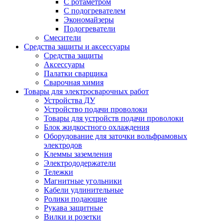
С ротаметром
С подогревателем
Экономайзеры
Подогреватели
Смесители
Средства защиты и аксессуары
Средства защиты
Аксессуары
Палатки сварщика
Сварочная химия
Товары для электросварочных работ
Устройства ДУ
Устройство подачи проволоки
Товары для устройств подачи проволоки
Блок жидкостного охлаждения
Оборудование для заточки вольфрамовых
электродов
Клеммы заземления
Электрододержатели
Тележки
Магнитные угольники
Кабели удлинительные
Ролики подающие
Рукава защитные
Вилки и розетки