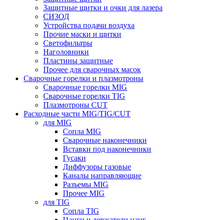
Защитные щитки и очки для лазера
СИЗОД
Устройства подачи воздуха
Прочие маски и щитки
Светофильтры
Наголовники
Пластины защитные
Прочее для сварочных масок
Сварочные горелки и плазмотроны
Сварочные горелки MIG
Сварочные горелки TIG
Плазмотроны CUT
Расходные части MIG/TIG/CUT
для MIG
Сопла MIG
Сварочные наконечники
Вставки под наконечники
Гусаки
Диффузоры газовые
Каналы направляющие
Разъемы MIG
Прочее MIG
для TIG
Сопла TIG
Цанги и держатели цанг