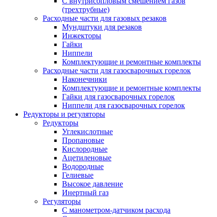
С внутрисопловым смешением газов
(трехтрубные)
Расходные части для газовых резаков
Мундштуки для резаков
Инжекторы
Гайки
Ниппели
Комплектующие и ремонтные комплекты
Расходные части для газосварочных горелок
Наконечники
Комплектующие и ремонтные комплекты
Гайки для газосварочных горелок
Ниппели для газосварочных горелок
Редукторы и регуляторы
Редукторы
Углекислотные
Пропановые
Кислородные
Ацетиленовые
Водородные
Гелиевые
Высокое давление
Инертный газ
Регуляторы
С манометром-датчиком расхода