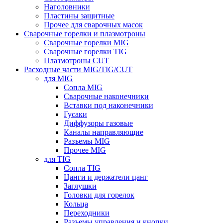
Наголовники
Пластины защитные
Прочее для сварочных масок
Сварочные горелки и плазмотроны
Сварочные горелки MIG
Сварочные горелки TIG
Плазмотроны CUT
Расходные части MIG/TIG/CUT
для MIG
Сопла MIG
Сварочные наконечники
Вставки под наконечники
Гусаки
Диффузоры газовые
Каналы направляющие
Разъемы MIG
Прочее MIG
для TIG
Сопла TIG
Цанги и держатели цанг
Заглушки
Головки для горелок
Кольца
Переходники
Разъемы управления и кнопки