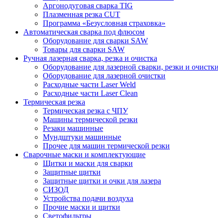
Аргонодуговая сварка TIG
Плазменная резка CUT
Программа «Безусловная страховка»
Автоматическая сварка под флюсом
Оборудование для сварки SAW
Товары для сварки SAW
Ручная лазерная сварка, резка и очистка
Оборудование для лазерной сварки, резки и очистк
Оборудование для лазерной очистки
Расходные части Laser Weld
Расходные части Laser Clean
Термическая резка
Термическая резка с ЧПУ
Машины термической резки
Резаки машинные
Мундштуки машинные
Прочее для машин термической резки
Сварочные маски и комплектующие
Щитки и маски для сварки
Защитные щитки
Защитные щитки и очки для лазера
СИЗОД
Устройства подачи воздуха
Прочие маски и щитки
Светофильтры