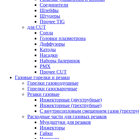
Соединители
Шлейфы
Штуцеры
Прочее TIG
для CUT
Сопла
Головки плазмотрона
Диффузоры
Катоды
Насадки
Наборы балеринок
PMX
Прочее CUT
Газовые горелки и резаки
Горелки газовоздушные
Горелки газосварочные
Резаки газовые
Инжекторные (двухтрубные)
Инжекторные (трехтрубные)
С внутрисопловым смешением газов (трехтру
Расходные части для газовых резаков
Мундштуки для резаков
Инжекторы
Гайки
Ниппели