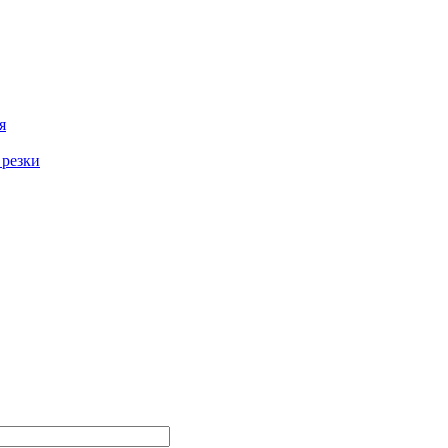
я
 резки