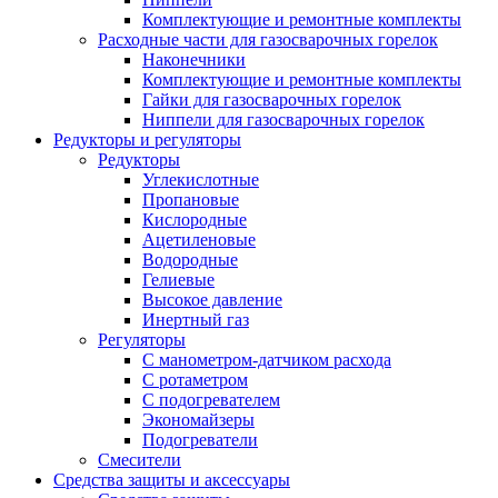
Комплектующие и ремонтные комплекты
Расходные части для газосварочных горелок
Наконечники
Комплектующие и ремонтные комплекты
Гайки для газосварочных горелок
Ниппели для газосварочных горелок
Редукторы и регуляторы
Редукторы
Углекислотные
Пропановые
Кислородные
Ацетиленовые
Водородные
Гелиевые
Высокое давление
Инертный газ
Регуляторы
С манометром-датчиком расхода
С ротаметром
С подогревателем
Экономайзеры
Подогреватели
Смесители
Средства защиты и аксессуары