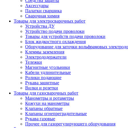
Средства защиты
Аксессуары
Палатки сварщика
Сварочная химия
Товары для электросварочных работ
Устройства ДУ
Устройство подачи проволоки
Товары для устройств подачи проволоки
Блок жидкостного охлаждения
Оборудование для заточки вольфрамовых электрод
Клеммы заземления
Электрододержатели
Тележки
Магнитные угольники
Кабели удлинительные
Ролики подающие
Рукава защитные
Вилки и розетки
Товары для газосварочных работ
Манометры и ротаметры
Кожухи на манометры
Клапаны обратные
Клапаны огнепреградительные
Рукава газовые
Прочее для газорегулирующего оборудования