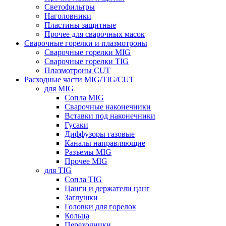
Светофильтры
Наголовники
Пластины защитные
Прочее для сварочных масок
Сварочные горелки и плазмотроны
Сварочные горелки MIG
Сварочные горелки TIG
Плазмотроны CUT
Расходные части MIG/TIG/CUT
для MIG
Сопла MIG
Сварочные наконечники
Вставки под наконечники
Гусаки
Диффузоры газовые
Каналы направляющие
Разъемы MIG
Прочее MIG
для TIG
Сопла TIG
Цанги и держатели цанг
Заглушки
Головки для горелок
Кольца
Переходники