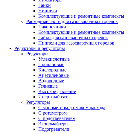
Гайки
Ниппели
Комплектующие и ремонтные комплекты
Расходные части для газосварочных горелок
Наконечники
Комплектующие и ремонтные комплекты
Гайки для газосварочных горелок
Ниппели для газосварочных горелок
Редукторы и регуляторы
Редукторы
Углекислотные
Пропановые
Кислородные
Ацетиленовые
Водородные
Гелиевые
Высокое давление
Инертный газ
Регуляторы
С манометром-датчиком расхода
С ротаметром
С подогревателем
Экономайзеры
Подогреватели