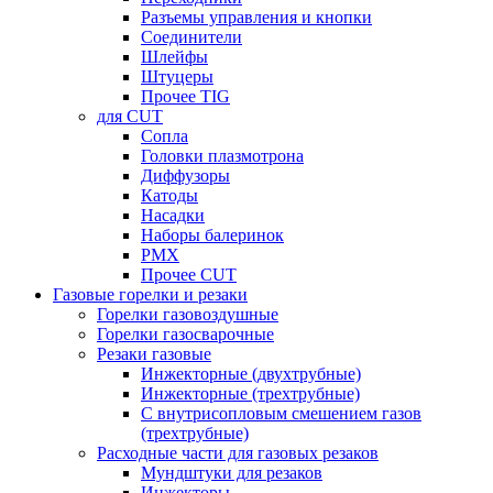
Разъемы управления и кнопки
Соединители
Шлейфы
Штуцеры
Прочее TIG
для CUT
Сопла
Головки плазмотрона
Диффузоры
Катоды
Насадки
Наборы балеринок
PMX
Прочее CUT
Газовые горелки и резаки
Горелки газовоздушные
Горелки газосварочные
Резаки газовые
Инжекторные (двухтрубные)
Инжекторные (трехтрубные)
С внутрисопловым смешением газов
(трехтрубные)
Расходные части для газовых резаков
Мундштуки для резаков
Инжекторы