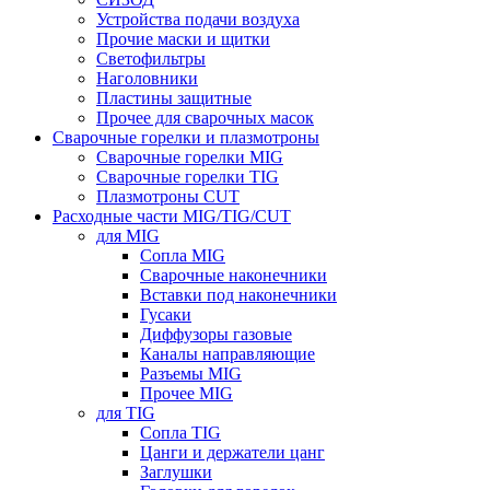
Устройства подачи воздуха
Прочие маски и щитки
Светофильтры
Наголовники
Пластины защитные
Прочее для сварочных масок
Сварочные горелки и плазмотроны
Сварочные горелки MIG
Сварочные горелки TIG
Плазмотроны CUT
Расходные части MIG/TIG/CUT
для MIG
Сопла MIG
Сварочные наконечники
Вставки под наконечники
Гусаки
Диффузоры газовые
Каналы направляющие
Разъемы MIG
Прочее MIG
для TIG
Сопла TIG
Цанги и держатели цанг
Заглушки