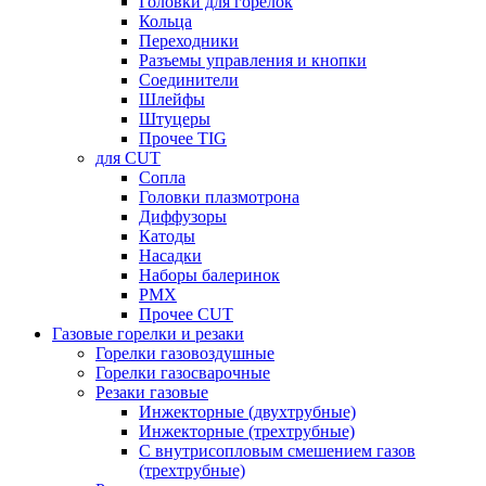
Головки для горелок
Кольца
Переходники
Разъемы управления и кнопки
Соединители
Шлейфы
Штуцеры
Прочее TIG
для CUT
Сопла
Головки плазмотрона
Диффузоры
Катоды
Насадки
Наборы балеринок
PMX
Прочее CUT
Газовые горелки и резаки
Горелки газовоздушные
Горелки газосварочные
Резаки газовые
Инжекторные (двухтрубные)
Инжекторные (трехтрубные)
С внутрисопловым смешением газов
(трехтрубные)