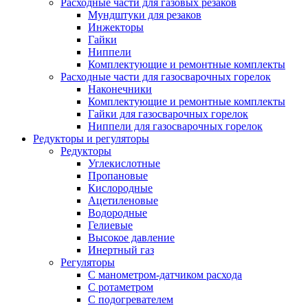
Расходные части для газовых резаков
Мундштуки для резаков
Инжекторы
Гайки
Ниппели
Комплектующие и ремонтные комплекты
Расходные части для газосварочных горелок
Наконечники
Комплектующие и ремонтные комплекты
Гайки для газосварочных горелок
Ниппели для газосварочных горелок
Редукторы и регуляторы
Редукторы
Углекислотные
Пропановые
Кислородные
Ацетиленовые
Водородные
Гелиевые
Высокое давление
Инертный газ
Регуляторы
С манометром-датчиком расхода
С ротаметром
С подогревателем