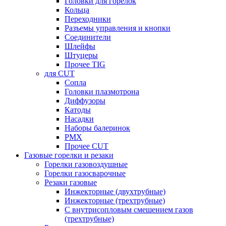
Головки для горелок
Кольца
Переходники
Разъемы управления и кнопки
Соединители
Шлейфы
Штуцеры
Прочее TIG
для CUT
Сопла
Головки плазмотрона
Диффузоры
Катоды
Насадки
Наборы балеринок
PMX
Прочее CUT
Газовые горелки и резаки
Горелки газовоздушные
Горелки газосварочные
Резаки газовые
Инжекторные (двухтрубные)
Инжекторные (трехтрубные)
С внутрисопловым смешением газов
(трехтрубные)