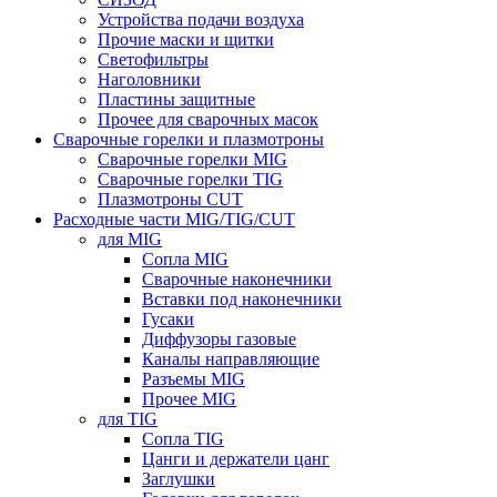
Устройства подачи воздуха
Прочие маски и щитки
Светофильтры
Наголовники
Пластины защитные
Прочее для сварочных масок
Сварочные горелки и плазмотроны
Сварочные горелки MIG
Сварочные горелки TIG
Плазмотроны CUT
Расходные части MIG/TIG/CUT
для MIG
Сопла MIG
Сварочные наконечники
Вставки под наконечники
Гусаки
Диффузоры газовые
Каналы направляющие
Разъемы MIG
Прочее MIG
для TIG
Сопла TIG
Цанги и держатели цанг
Заглушки