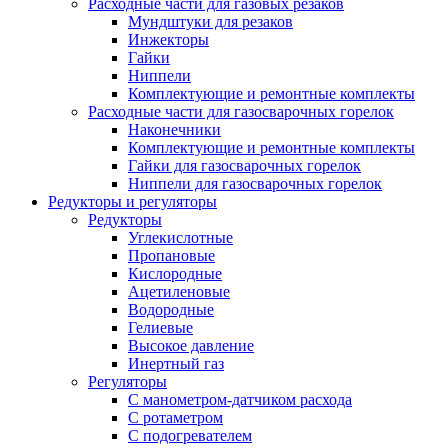
Расходные части для газовых резаков
Мундштуки для резаков
Инжекторы
Гайки
Ниппели
Комплектующие и ремонтные комплекты
Расходные части для газосварочных горелок
Наконечники
Комплектующие и ремонтные комплекты
Гайки для газосварочных горелок
Ниппели для газосварочных горелок
Редукторы и регуляторы
Редукторы
Углекислотные
Пропановые
Кислородные
Ацетиленовые
Водородные
Гелиевые
Высокое давление
Инертный газ
Регуляторы
С манометром-датчиком расхода
С ротаметром
С подогревателем