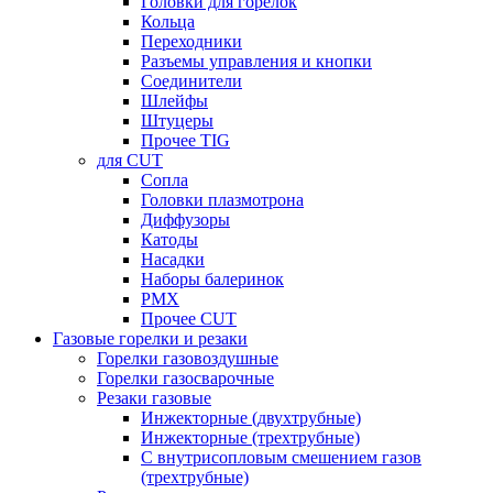
Головки для горелок
Кольца
Переходники
Разъемы управления и кнопки
Соединители
Шлейфы
Штуцеры
Прочее TIG
для CUT
Сопла
Головки плазмотрона
Диффузоры
Катоды
Насадки
Наборы балеринок
PMX
Прочее CUT
Газовые горелки и резаки
Горелки газовоздушные
Горелки газосварочные
Резаки газовые
Инжекторные (двухтрубные)
Инжекторные (трехтрубные)
С внутрисопловым смешением газов
(трехтрубные)