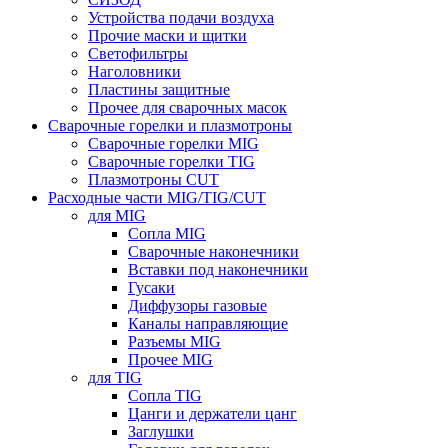
Устройства подачи воздуха
Прочие маски и щитки
Светофильтры
Наголовники
Пластины защитные
Прочее для сварочных масок
Сварочные горелки и плазмотроны
Сварочные горелки MIG
Сварочные горелки TIG
Плазмотроны CUT
Расходные части MIG/TIG/CUT
для MIG
Сопла MIG
Сварочные наконечники
Вставки под наконечники
Гусаки
Диффузоры газовые
Каналы направляющие
Разъемы MIG
Прочее MIG
для TIG
Сопла TIG
Цанги и держатели цанг
Заглушки