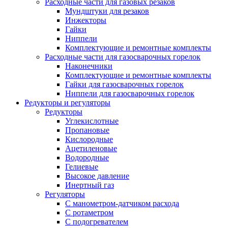
Расходные части для газовых резаков
Мундштуки для резаков
Инжекторы
Гайки
Ниппели
Комплектующие и ремонтные комплекты
Расходные части для газосварочных горелок
Наконечники
Комплектующие и ремонтные комплекты
Гайки для газосварочных горелок
Ниппели для газосварочных горелок
Редукторы и регуляторы
Редукторы
Углекислотные
Пропановые
Кислородные
Ацетиленовые
Водородные
Гелиевые
Высокое давление
Инертный газ
Регуляторы
С манометром-датчиком расхода
С ротаметром
С подогревателем