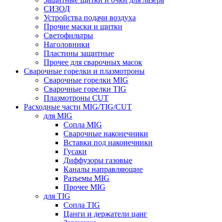
СИЗОД
Устройства подачи воздуха
Прочие маски и щитки
Светофильтры
Наголовники
Пластины защитные
Прочее для сварочных масок
Сварочные горелки и плазмотроны
Сварочные горелки MIG
Сварочные горелки TIG
Плазмотроны CUT
Расходные части MIG/TIG/CUT
для MIG
Сопла MIG
Сварочные наконечники
Вставки под наконечники
Гусаки
Диффузоры газовые
Каналы направляющие
Разъемы MIG
Прочее MIG
для TIG
Сопла TIG
Цанги и держатели цанг