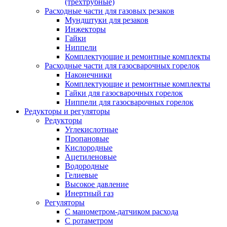
(трехтрубные)
Расходные части для газовых резаков
Мундштуки для резаков
Инжекторы
Гайки
Ниппели
Комплектующие и ремонтные комплекты
Расходные части для газосварочных горелок
Наконечники
Комплектующие и ремонтные комплекты
Гайки для газосварочных горелок
Ниппели для газосварочных горелок
Редукторы и регуляторы
Редукторы
Углекислотные
Пропановые
Кислородные
Ацетиленовые
Водородные
Гелиевые
Высокое давление
Инертный газ
Регуляторы
С манометром-датчиком расхода
С ротаметром