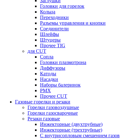
Заглушки
Головки для горелок
Кольца
Переходники
Разъемы управления и кнопки
Соединители
Шлейфы
Штуцеры
Прочее TIG
для CUT
Сопла
Головки плазмотрона
Диффузоры
Катоды
Насадки
Наборы балеринок
PMX
Прочее CUT
Газовые горелки и резаки
Горелки газовоздушные
Горелки газосварочные
Резаки газовые
Инжекторные (двухтрубные)
Инжекторные (трехтрубные)
С внутрисопловым смешением газов